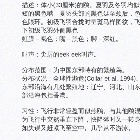
描述：体小(33厘米)的鸥。夏羽及冬羽均
短的黑色嘴。夏羽头部的黑色延至颈后，
色眼环。初级飞羽合拢时呈斑马样图纹，
下初级飞羽外侧黑色。
虹膜－褐色；嘴－黑色；脚－深红。
叫声：尖厉的eek eek叫声。
分布范围：为中国东部特有的繁殖鸟。
分布状况：全球性濒危(Collar et al. 1
东部沿海有几处繁殖地：辽宁、河北、山
部沿海包括香港。
习性：飞行非常轻盈而似燕鸥。与其他鸥
为飞行中突然垂直下降，快降落时又一转
如失误又赶紧飞至空中。几乎从不游泳。