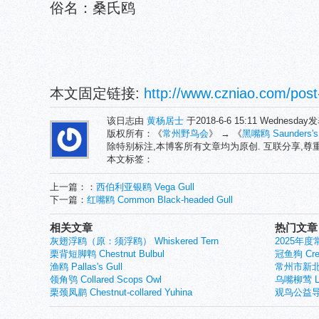
俗名：桑氏鸥
本文固定链接:
http://www.czniao.com/post
该日志由
黄杨居士
于2018-6-6 15:11 Wednesda
版权所有：《
常州野鸟会
》 → 《
黑嘴鸥 Saunders's 
除特别标注,本博客所有文章均为原创. 互联分享,
本文标签：
上一篇：：
西伯利亚银鸥 Vega Gull
下一篇：
红嘴鸥 Common Black-headed Gull
相关文章
热门文章
灰翅浮鸥（原：须浮鸥） Whiskered Tern
2025年
栗背短脚鹎 Chestnut Bulbul
冠鱼狗 Crest
渔鸥 Pallas's Gull
常州市新北
领角鸮 Collared Scops Owl
乌嘴柳莺 Larg
栗颈凤鹛 Chestnut-collared Yuhina
观鸟公益导