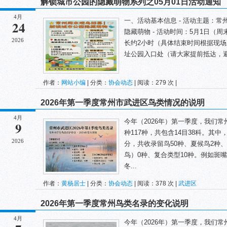
解锁城市公园的隐藏萌物系列之05月01日活动通知
4月
一、活动基本信息 - 活动主题：
24
隐藏萌物 - 活动时间：5月1日（周
2026
长约2小时（具体结束时间根据现场
址公园入口处（请大家提前抵达，避免
作者：
网站小编
| 分类：
协会动态
| 阅读：279 次 |
2026年第一季度常州市武进区鸟类情况的说明
4月
今年（2026年）第一季度，我们
9
种117种，共包含14目38科。其
2026
分，共收录留鸟50种、夏候鸟2种
鸟）0种、复合类型10种。例如斑
冬...
作者：
黄杨居士
| 分类：
协会动态
| 阅读：378 次 |
武进区
2026年第一季度常州鸟类名录的变化说明
4月
今年（2026年）第一季度，我们常