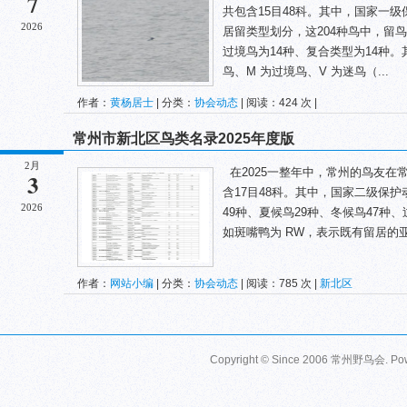
7
共包含15目48科。其中，国家一级
2026
居留类型划分，这204种鸟中，留鸟
过境鸟为14种、复合类型为14种。其
鸟、M 为过境鸟、V 为迷鸟（...
作者：
黄杨居士
| 分类：
协会动态
| 阅读：424 次 |
常州市新北区鸟类名录2025年度版
2月
在2025一整年中，常州的鸟友在
3
含17目48科。其中，国家二级保
2026
49种、夏候鸟29种、冬候鸟47种
如斑嘴鸭为 RW，表示既有留居的亚
作者：
网站小编
| 分类：
协会动态
| 阅读：785 次 |
新北区
Copyright © Since 2006
常州野鸟会
. P