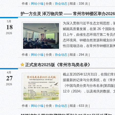
作者：
网站小编
| 分类：
协会动态
| 阅读：336 次 |
护一方生灵 泽万物共荣 —— 常州市钟楼区举办20
5月
为深入贯彻习近平生态文明思想，
18
赋能高质量发展，在第 26 个国际
2026
日上午，由省生态环境厅第二专员
态环境局、钟楼自然资源和规划分局等
性日现场活动，在常州市钟楼区新闸.
作者：
网站小编
| 分类：
协会动态
| 阅读：294 次 |
正式发布2025版《常州市鸟类名录》
4月
截止至2025年12月31日，在我们
27
据最新的记录与分类系统，在《常州
2026
《中国鸟类分类与分布名录(第四版)
12.0（2024），以及相关的数据、
作者：
网站小编
| 分类：
协会动态
| 阅读：633 次 |