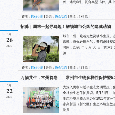
种、迷鸟0种、复合类型16种。其中 R
作者：
网站小编
| 分类：
协会动态
| 阅读：178 次 |
招募｜周末一起寻鸟趣！解锁城市公园的隐藏萌物
5月
城市一隅，藏着无数灵动小生灵。
26
乐部，邀你走进自然，开启趣味观鸟
2026
时间：2026 年 5 月 30 日（周六）14:
验...
作者：
网站小编
| 分类：
协会动态
| 阅读：423 次 |
万物共生，常州答卷——常州市生物多样性保护暨5.
5月
为深入贯彻习近平生态文明思想，
22
全社会生态保护共识。5月21日，
2026
生态环境局联合主办的2026年常州市
家高新区（新北区）生态环境宣教基
物共...