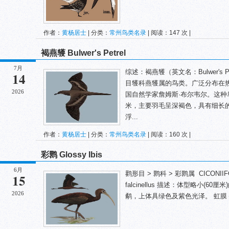
作者：
黄杨居士
| 分类：
常州鸟类名录
| 阅读：147 次 |
褐燕鹱 Bulwer's Petrel
7月
综述：褐燕鹱（英文名：Bulwer's Pet
14
目鹱科燕鹱属的鸟类。广泛分布在
2026
国自然学家詹姆斯·布尔韦尔。这种鸟
米，主要羽毛呈深褐色，具有细长
浮...
作者：
黄杨居士
| 分类：
常州鸟类名录
| 阅读：160 次 |
彩鹮 Glossy Ibis
6月
鹳形目 > 鹮科 > 彩鹮属 CICONIIFORME
15
falcinellus 描述：体型略小(
2026
鹬，上体具绿色及紫色光泽。 虹膜－