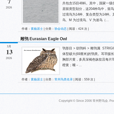
7
共包含15目48科。其中，国家一级
2026
居留类型划分，这204种鸟中，留鸟
过境鸟为14种、复合类型为14种。其
鸟、M 为过境鸟、V 为迷鸟（...
作者：
黄杨居士
| 分类：
协会动态
| 阅读：424 次 |
雕鸮 Eurasian Eagle Owl
3月
鸮形目 > 鸱鸮科 > 雕鸮属 STRIGIFOR
13
体型硕大(69厘米)的鸮类。耳羽
2026
胸部片黄，多具深褐色纵纹且每片
橙黄；嘴－...
作者：
黄杨居士
| 分类：
常州鸟类名录
| 阅读：559 次 |
Copyright © Since 2006
常州野鸟会
. P