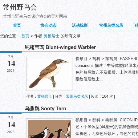
常州野鸟会
常州市野生鸟类保护协会的官方网站
首页
协会动态
活动掠影
常州鸟类名录
您的位置：
首页
>
作者
黄杨居士
的所有文章
钝翅苇莺 Blunt-winged Warbler
7月
雀形目 > 莺科 > 苇莺属 PASSERIFORM
14
concinens 描述：中等体型(1
2026
色的短眉纹几不及眼后。上体深橄
眼纹但眉纹上...
作者：
黄杨居士
| 分类：
常州鸟类名录
| 阅读：164 次 |
乌燕鸥 Sooty Tern
7月
鹳形目 > 鸥科 > 燕鸥属 CICONIIFORME
14
述：中等体型(44厘米)的背黑色
2026
烟褐色，无灰色后领环，白色的前额