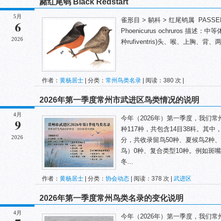
赭红尾鸲 Black Redstart
5月
雀形目 > 鹟科 > 红尾鸲属 PASSERIF
6
Phoenicurus ochruros 描
2026
种rufiventris)头、喉、上胸、背、
作者：
黄杨居士
| 分类：
常州鸟类名录
| 阅读：380 次 |
2026年第一季度常州市武进区鸟类情况的说明
4月
今年（2026年）第一季度，我们
9
种117种，共包含14目38科。其
2026
分，共收录留鸟50种、夏候鸟2种
鸟）0种、复合类型10种。例如斑
冬...
作者：
黄杨居士
| 分类：
协会动态
| 阅读：378 次 |
武进区
2026年第一季度常州鸟类名录的变化说明
4月
今年（2026年）第一季度，我们常