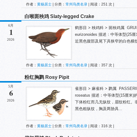
作者：
黄杨居士
| 分类：
常州鸟类名录
| 阅读：251 次 |
白喉斑秧鸡 Slaty-legged Crake
6月
鹤形目 > 秧鸡科 > 斑秧鸡属 GRUIFORM
1
eurizonoides 描述：中等体
2026
近黑色腹部及尾下具狭窄的白色横纹
作者：
黄杨居士
| 分类：
常州鸟类名录
| 阅读：357 次 |
粉红胸鹨 Rosy Pipit
5月
雀形目 > 麻雀科 > 鹨属 PASSERIFOR
6
roseatus 描述：中等体型(1
2026
下体粉红而几无纵纹，眉纹粉红。
黑色粗纵纹，胸及两胁具...
作者：
黄杨居士
| 分类：
常州鸟类名录
| 阅读：316 次 |