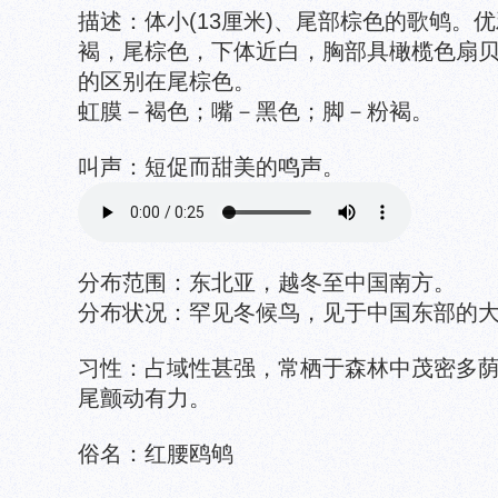
描述：体小(13厘米)、尾部棕色的歌鸲。
褐，尾棕色，下体近白，胸部具橄榄色扇
的区别在尾棕色。
虹膜－褐色；嘴－黑色；脚－粉褐。
叫声：短促而甜美的鸣声。
分布范围：东北亚，越冬至中国南方。
分布状况：罕见冬候鸟，见于中国东部的
习性：占域性甚强，常栖于森林中茂密多
尾颤动有力。
俗名：红腰鸥鸲