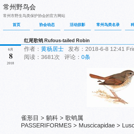
常州野鸟会
常州市野生鸟类保护协会的官方网站
首页
协会动态
活动掠影
常州鸟类名录
红尾歌鸲 Rufous-tailed Robin
作者：
黄杨居士
发布：2018-6-8 12:41 F
6月
8
阅读：3681次 评论：
0条
2018
雀形目 > 鹟科 > 歌鸲属
PASSERIFORMES > Muscicapidae > Luscin