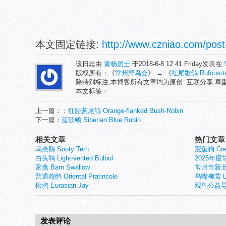
本文固定链接:
http://www.czniao.com/post
该日志由
黄杨居士
于2018-6-8 12:41 Friday发表在
版权所有：《
常州野鸟会
》 → 《
红尾歌鸲 Rufous-tai
除特别标注,本博客所有文章均为原创. 互联分享,
本文标签：
上一篇：：
红胁蓝尾鸲 Orange-flanked Bush-Robin
下一篇：
蓝歌鸲 Siberian Blue Robin
相关文章
热门文章
乌燕鸥 Sooty Tern
冠鱼狗 Crest
白头鹎 Light-vented Bulbul
2025年
家燕 Barn Swallow
常州市新北
普通燕鸻 Oriental Pratincole
乌嘴柳莺 Larg
松鸦 Eurasian Jay
观鸟公益导
发表评论