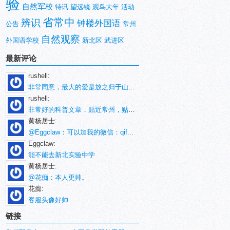
验
自然军校
特讯
望远镜
观鸟大年
活动
省常中
辨识
钟楼外国语
公告
常州
自然观察
外国语学校
新北区
武进区
最新评论
rushell:
非常同意，最大的爱是放之归于山林。
rushell:
非常好的科普文章，贴近常州，贴近生活！
黄杨居士:
@Eggclaw：可以加我的微信：qif...
Eggclaw:
能不能去新北实验中学
黄杨居士:
@花痴：本人更帅。
花痴:
客服头像好帅
链接