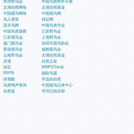
常州野鸟会
中国鸟类野外手册
太湖自然网络
太湖自然基金
中国观鸟网络
中国观鸟网
鸟人课堂
祁记网
震旦鸟网
中国鸟类学会
中国鸟类观察
江苏野鸟会
江苏观鸟会
上海野鸟会
厦门观鸟会
深圳市观鸟协会
香港观鸟会
成都观鸟会
云南野鸟会
太湖自然基金
济溪
自然之友
WWF(China)
绿石
RSPB
国际鸟盟
绿资酷
手边的自然
鸟类鸣声查询
中国观鸟记录中心
自然迷
寻羽记俱乐部