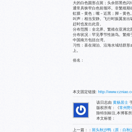
大的白色圆形点斑；头余部黑色闪
通常具狭窄白色前颈环。非繁殖期
虹膜－黄色；嘴－近黑；脚－黄色
叫声：相当安静。飞行时振翼发出啸
赶时也发出此音。
分布范围：全北界。繁殖在亚洲北
分布状况：罕见季节性旅鸟。繁殖
中国南方包括台湾。
习性：喜在湖泊、沿海水域结群形
上。
俗名：
本文固定链接:
http://www.czniao.
该日志由
黄杨居士
于
版权所有：《
常州野
除特别标注,本博客所
本文标签：
上一篇：：
斑头秋沙鸭（原：白秋沙