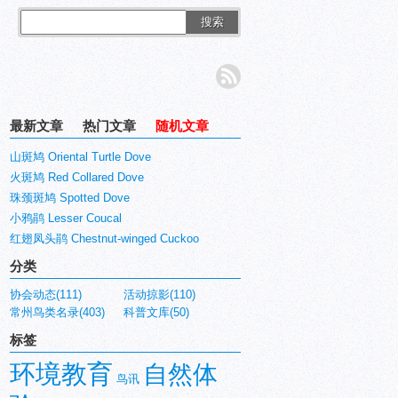
搜索
最新文章
热门文章
随机文章
山斑鸠 Oriental Turtle Dove
火斑鸠 Red Collared Dove
珠颈斑鸠 Spotted Dove
小鸦鹃 Lesser Coucal
红翅凤头鹃 Chestnut-winged Cuckoo
分类
协会动态(111)
活动掠影(110)
常州鸟类名录(403)
科普文库(50)
标签
环境教育
自然体
鸟讯