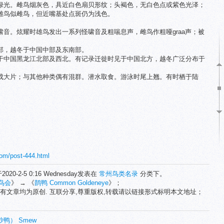
绿光。雌鸟烟灰色，具近白色扇贝形纹；头褐色，无白色点或紫色光泽；
雄鸟似雌鸟，但近嘴基处点斑仍为浅色。
。
音。炫耀时雄鸟发出一系列怪啸音及粗喘息声，雌鸟作粗哑graa声；被
部，越冬于中国中部及东南部。
于中国黑龙江北部及西北。有记录迁徙时见于中国北方，越冬广泛分布于
成大片；与其他种类偶有混群。潜水取食。游泳时尾上翘。有时栖于陆
com/post-444.html
2020-2-5 0:16 Wednesday发表在
常州鸟类名录
分类下。
鸟会
》 → 《
鹊鸭 Common Goldeneye
》；
有文章均为原创. 互联分享,尊重版权,转载请以链接形式标明本文地址；
鸭） Smew