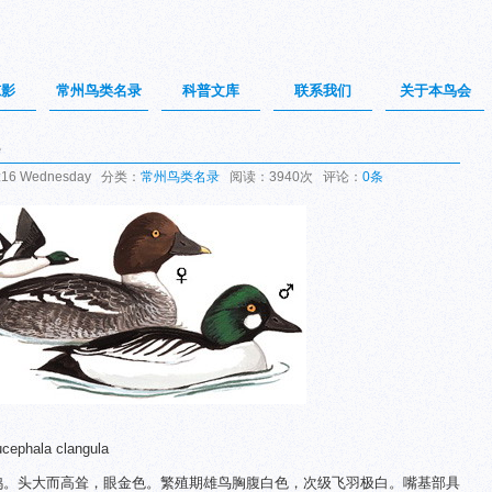
掠影
常州鸟类名录
科普文库
联系我们
关于本鸟会
e
:16 Wednesday 分类：
常州鸟类名录
阅读：3940次 评论：
0条
ephala clangula
潜鸭。头大而高耸，眼金色。繁殖期雄鸟胸腹白色，次级飞羽极白。嘴基部具