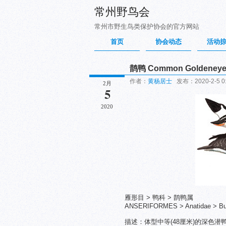
常州野鸟会
常州市野生鸟类保护协会的官方网站
首页
协会动态
活动
鹊鸭 Common Goldeney
作者：
黄杨居士
发布：2020-2-5 0
2月
5
2020
雁形目 > 鸭科 > 鹊鸭属
ANSERIFORMES > Anatidae > Buc
描述：体型中等(48厘米)的深色