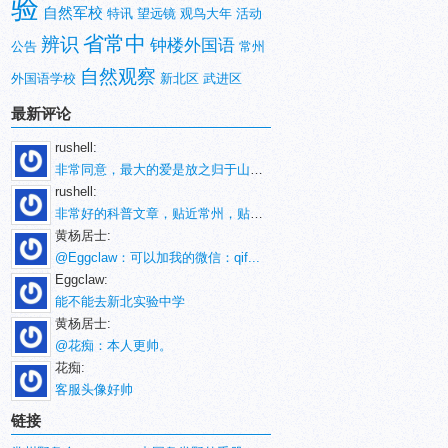
验
自然军校
特讯
望远镜
观鸟大年
活动
省常中
辨识
钟楼外国语
公告
常州
自然观察
外国语学校
新北区
武进区
最新评论
rushell:
非常同意，最大的爱是放之归于山林。
rushell:
非常好的科普文章，贴近常州，贴近生活！
黄杨居士:
@Eggclaw：可以加我的微信：qif...
Eggclaw:
能不能去新北实验中学
黄杨居士:
@花痴：本人更帅。
花痴:
客服头像好帅
链接