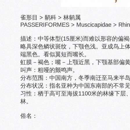
雀形目 > 鹟科 > 林鹟属
PASSERIFORMES > Muscicapidae > Rhin
描述：中等体型(15厘米)而难以形容的偏
略具深色鳞状斑纹，下颚色浅。亚成鸟上
端黑色。看似翼短而嘴长。
虹膜－褐色；嘴－上颚近黑，下颚基部偏
叫声：粗哑的颤鸣声。
分布范围：中国南方，冬季南迁至马来半
分布状况：指名亚种为中国东南部的不常
习性：栖于高可至海拔1100米的林缘下层
林。
俗名：