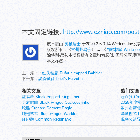
本文固定链接:
http://www.czniao.com/post
该日志由
黄杨居士
于2020-2-5 0:14 Wednesday
版权所有：《
常州野鸟会
》 → 《
白喉林鹟 White-gorge
除特别标注,本博客所有文章均为原创. 互联分享,
本文标签：
上一篇：：
红头穗鹛 Rufous-capped Babbler
下一篇：
淡眉雀鹛 Huet's Fulvetta
相关文章
热门文章
蓝翡翠 Black-capped Kingfisher
冠鱼狗 Crest
暗灰鹃鵙 Black-winged Cuckooshrike
2025年
蛇雕 Crested Serpent-Eagle
常州市新北
钝翅苇莺 Blunt-winged Warbler
乌嘴柳莺 Larg
红脚鹬 Common Redshank
观鸟公益导