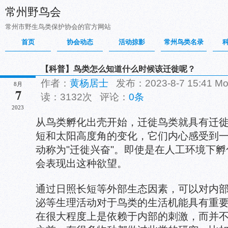
常州野鸟会
常州市野生鸟类保护协会的官方网站
首页
协会动态
活动掠影
常州鸟类名录
【科普】鸟类怎么知道什么时候该迁徙呢？
作者：
黄杨居士
发布：2023-8-7 15:41 
8月
7
读：3132次 评论：
0条
2023
从鸟类孵化出壳开始，迁徙鸟类就具有迁
短和太阳高度角的变化，它们内心感受到
动称为"迁徙兴奋"。即使是在人工环境下
会表现出这种欲望。
通过日照长短等外部生态因素，可以对内
泌等生理活动对于鸟类的生活机能具有重
在很大程度上是依赖于内部的刺激，而并