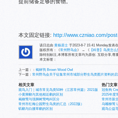
提前储备足够的食物。
本文固定链接:
http://www.czniao.com/post
该日志由
黄杨居士
于2023-8-7 15:41 Monday发表
版权所有：《
常州野鸟会
》 → 《
【科普】鸟类怎么
除特别标注,本博客所有文章均为原创. 互联分享,
本文标签：
上一篇：：
褐林鸮 Brown Wood Owl
下一篇：
常州野鸟会关于征集常州市域部分野生鸟类图片资料的启
相关文章
热门文章
观鸟入门｜城市常见鸟类50种（江苏常州篇）2021版
冠鱼狗 Crest
小黄脚鹬与其他相近鹬的区别
2025年
褐柳莺与强脚树莺鸣叫区分
常州市新北
常州市红梅公园野生鸟类的汇总（2022版）
乌嘴柳莺 Larg
矶鹬与白腰草鹬的区别
观鸟公益导