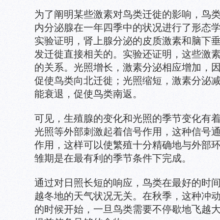
为了阐明某些激素对鸟类迁徙的影响，鸟
内分泌腺在一年四季中的状况进行了形态
实验证明，肾上腺分泌的皮质激素和脑下
发迁徙直接相关的。实验还证明，这些激
的关系。光照增长，激素分泌相应增加，
促使鸟类向北迁徙；光照缩短，激素分泌
能衰退，促使鸟类南返。
可见，生殖腺的变化和光照的季节变化有
光照等外部刺激起着信号作用，这种信号
作用，这样可以使繁殖十分精确地与外部
雏期是在最有利的季节条件下完成。
通过对日照长短的响应，鸟类在最好的时
越冬地的天气状况无关。在秋季，这种冲
的时候开始，一旦鸟类需要不停歇地飞越