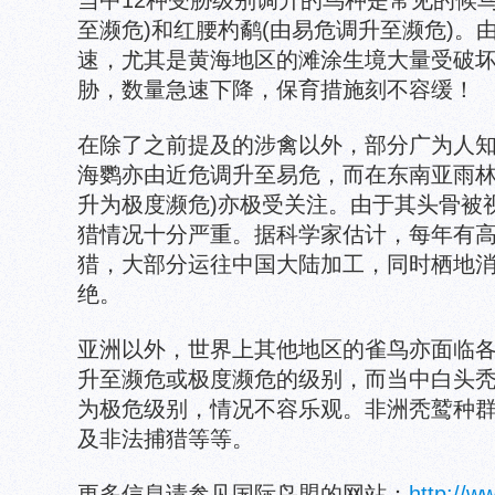
当中12种受胁级别调升的鸟种是常见的候
至濒危)和红腰杓鹬(由易危调升至濒危)。
速，尤其是黄海地区的滩涂生境大量受破
胁，数量急速下降，保育措施刻不容缓！
在除了之前提及的涉禽以外，部分广为人
海鹦亦由近危调升至易危，而在东南亚雨林
升为极度濒危)亦极受关注。由于其头骨被
猎情况十分严重。据科学家估计，每年有高达
猎，大部分运往中国大陆加工，同时栖地
绝。
亚洲以外，世界上其他地区的雀鸟亦面临
升至濒危或极度濒危的级别，而当中白头
为极危级别，情况不容乐观。非洲秃鹫种
及非法捕猎等等。
更多信息请参见国际鸟盟的网站：
http://ww