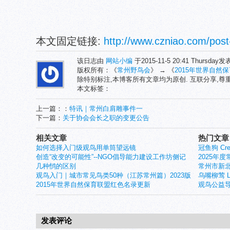
本文固定链接:
http://www.czniao.com/post
该日志由
网站小编
于2015-11-5 20:41 Thursday
版权所有：《
常州野鸟会
》 → 《
2015年世界自然
除特别标注,本博客所有文章均为原创. 互联分享,
本文标签：
上一篇：：
特讯｜常州白肩雕事件一
下一篇：
关于协会会长之职的变更公告
相关文章
热门文章
如何选择入门级观鸟用单筒望远镜
冠鱼狗 Crest
创造“改变的可能性”--NGO倡导能力建设工作坊侧记
2025年
几种鸻的区别
常州市新北
观鸟入门｜城市常见鸟类50种（江苏常州篇）2023版
乌嘴柳莺 Larg
2015年世界自然保育联盟红色名录更新
观鸟公益导
发表评论