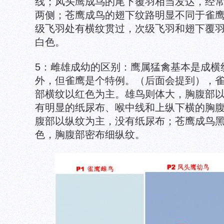
线；凤头鹰成鸟的尾下覆羽相当发达，经常
两侧；苍鹰成鸟的翅下纹路明显不同于雀
级飞羽处有横纹贯过，次级飞羽和翅下覆
白色。
5：雌雄成幼的区别：鹰属猛禽基本是成横
外，但雀鹰是个特例。（后面会提到），
部横纹以红色为主。雄鸟则体大，胸腹部
有明显的纸尿布、喉中线和上纵下横的胸
腹部以纵纹为主，没有纸尿布；苍鹰成鸟
色，胸腹部密布细纵纹。