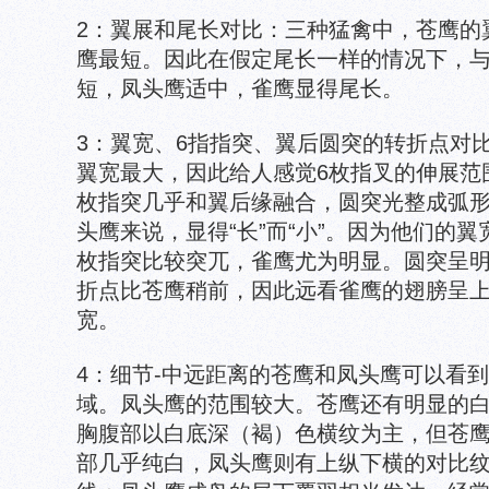
2：翼展和尾长对比：三种猛禽中，苍鹰的
鹰最短。因此在假定尾长一样的情况下，与
短，凤头鹰适中，雀鹰显得尾长。
3：翼宽、6指指突、翼后圆突的转折点对
翼宽最大，因此给人感觉6枚指叉的伸展范围
枚指突几乎和翼后缘融合，圆突光整成弧
头鹰来说，显得“长”而“小”。因为他们的
枚指突比较突兀，雀鹰尤为明显。圆突呈
折点比苍鹰稍前，因此远看雀鹰的翅膀呈
宽。
4：细节-中远距离的苍鹰和凤头鹰可以看
域。凤头鹰的范围较大。苍鹰还有明显的
胸腹部以白底深（褐）色横纹为主，但苍
部几乎纯白，凤头鹰则有上纵下横的对比