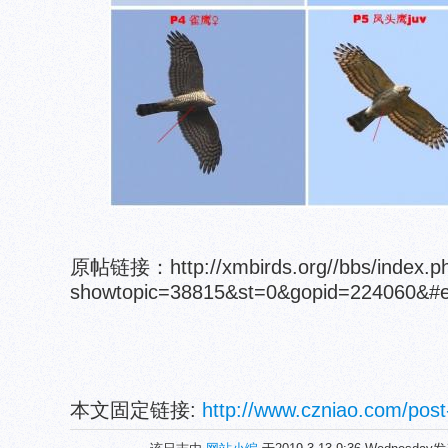
原帖链接：http://xmbirds.org//bbs/index.p
showtopic=38815&st=0&gopid=224060&#e
本文固定链接:
http://www.czniao.com/post