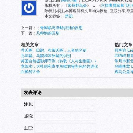
该日志由
网站小编
于2019-3-13 9:36 Wednesda
版权所有：《
常州野鸟会
》 → 《
六指鹰属猛禽飞行
除特别标注,本博客所有文章均为原创. 互联分享,
本文标签：
辨识
上一篇：：
青脚鹬与泽鹬识别的反思
下一篇：
几种鸻的区别
相关文章
热门文章
理氏鹨、田鹨、布莱氏鹨，三者的区别
冠鱼狗 Crest
北灰鹟、乌鹟和灰纹鹟的识别
2025年
英国自然摄影师守则（转载《人与生物圈》）
常州市新北
宽阔水：大杜鹃和寄主灰喉鸦雀卵色的共进化
乌嘴柳莺 Larg
白鹡鸰大全
观鸟公益导
发表评论
姓名:
邮箱:
主页: