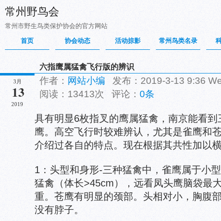
常州野鸟会
常州市野生鸟类保护协会的官方网站
首页
协会动态
活动掠影
常州鸟类名录
六指鹰属猛禽飞行版的辨识
作者：
网站小编
发布：2019-3-13 9:36 
3月
13
阅读：13413次 评论：
0条
2019
具有明显6枚指叉的鹰属猛禽，南京能看到
鹰。高空飞行时较难辨认，尤其是雀鹰和
介绍过各自的特点。现在根据其共性加以
1：头型和身形-三种猛禽中，雀鹰属于小
猛禽（体长>45cm），远看凤头鹰脑袋最
重。苍鹰有明显的颈部。头相对小，胸腹
没有脖子。