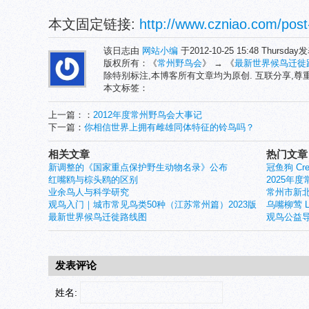
本文固定链接:
http://www.czniao.com/post
该日志由
网站小编
于2012-10-25 15:48 Thursda
版权所有：《
常州野鸟会
》 → 《
最新世界候鸟迁徙
除特别标注,本博客所有文章均为原创. 互联分享,
本文标签：
上一篇：：
2012年度常州野鸟会大事记
下一篇：
你相信世界上拥有雌雄同体特征的铃鸟吗？
相关文章
热门文章
新调整的《国家重点保护野生动物名录》公布
冠鱼狗 Crest
红嘴鸥与棕头鸥的区别
2025年
业余鸟人与科学研究
常州市新北
观鸟入门｜城市常见鸟类50种（江苏常州篇）2023版
乌嘴柳莺 Larg
最新世界候鸟迁徙路线图
观鸟公益导
发表评论
姓名: