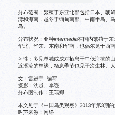
分布范围：繁殖于东亚北部包括日本、朝
湾和海南，越冬于缅甸南部、中南半岛、
岛。
分布状况：亚种
intermedia
在国内繁殖于东
华北、华东、东南和华南，也偶尔见于西
习性：多见单独或成对栖息于中低海拔的
近溪流的林缘，栖息季节也见于次生林、
文：雷进宇 编写
摄影：沈越、李强
分布图制作：王瑞卿
本文见于《中国鸟类观察》2013年第3期
叫声来源：网络