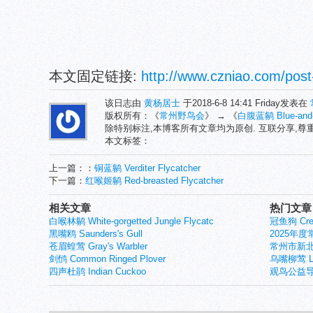
本文固定链接:
http://www.czniao.com/post
该日志由
黄杨居士
于2018-6-8 14:41 Friday发表在
版权所有：《
常州野鸟会
》 → 《
白腹蓝鹟 Blue-and-w
除特别标注,本博客所有文章均为原创. 互联分享,
本文标签：
上一篇：：
铜蓝鹟 Verditer Flycatcher
下一篇：
红喉姬鹟 Red-breasted Flycatcher
相关文章
热门文章
白喉林鹟 White-gorgetted Jungle Flycatc
冠鱼狗 Crest
黑嘴鸥 Saunders's Gull
2025年
苍眉蝗莺 Gray's Warbler
常州市新北
剑鸻 Common Ringed Plover
乌嘴柳莺 Larg
四声杜鹃 Indian Cuckoo
观鸟公益导