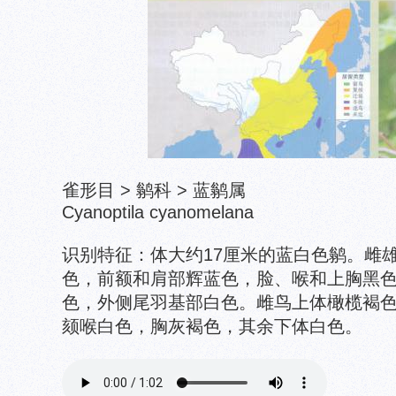
雀形目 > 鹟科 > 蓝鹟属
Cyanoptila cyanomelana
识别特征：体大约17厘米的蓝白色鹟。雌
色，前额和肩部辉蓝色，脸、喉和上胸黑
色，外侧尾羽基部白色。雌鸟上体橄榄褐
颏喉白色，胸灰褐色，其余下体白色。