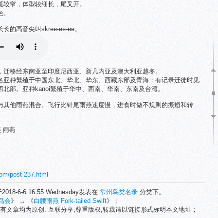
斑较窄，体型较细长，尾叉开。
色。
高音尖叫skree-ee-ee。
，迁移经东南亚至印度尼西亚、新几内亚及澳大利亚越冬。
名亚种繁殖于中国东北、华北、华东、西藏东部及青海；有记录迁徙时见
北部。亚种kanoi繁殖于华中、西南、华南、东南及台湾。
与其他雨燕混合。飞行比针尾雨燕速度慢，进食时做不规则的振翅和转
 雨燕
com/post-237.html
2018-6-6 16:55 Wednesday发表在
常州鸟类名录
分类下。
鸟会
》 → 《
白腰雨燕 Fork-tailed Swift
》；
有文章均为原创. 互联分享,尊重版权,转载请以链接形式标明本文地址；