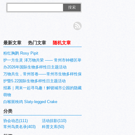
搜索
最新文章
热门文章
随机文章
粉红胸鹨 Rosy Pipit
护一方生灵 泽万物共荣 —— 常州市钟楼区举
办2026年国际生物多样性日主题活动
万物共生，常州答卷——常州市生物多样性保
护暨5.22国际生物多样性日主题活动
招募｜周末一起寻鸟趣！解锁城市公园的隐藏
萌物
白喉斑秧鸡 Slaty-legged Crake
分类
协会动态(111)
活动掠影(110)
常州鸟类名录(403)
科普文库(50)