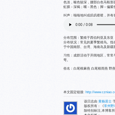
色淡，喉色较深，腰部白色马鞍形
虹膜－深褐；嘴－黑色；脚－偏紫
叫声：嗡嗡地叫或叽叽喳喳，并有长长的
分布范围：繁殖于西伯利亚及东亚
分布状况：常见的夏季繁殖鸟。指
于中国南部、台湾、海南岛及新疆西
习性：成群活动于开阔地区，常常
弯。
俗名：白尾根麻燕 白尾根雨燕 野燕
本文固定链接:
http://www.czniao.
该日志由
黄杨居士
于
版权所有：《
常州野
除特别标注,本博客所