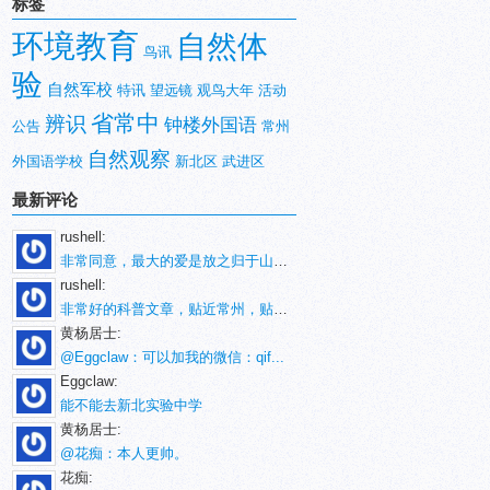
标签
环境教育
自然体
鸟讯
验
自然军校
特讯
望远镜
观鸟大年
活动
省常中
辨识
钟楼外国语
公告
常州
自然观察
外国语学校
新北区
武进区
最新评论
rushell:
非常同意，最大的爱是放之归于山林。
rushell:
非常好的科普文章，贴近常州，贴近生活！
黄杨居士:
@Eggclaw：可以加我的微信：qif...
Eggclaw:
能不能去新北实验中学
黄杨居士:
@花痴：本人更帅。
花痴: