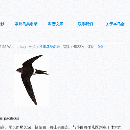
掠影
常州鸟类名录
科普文库
联系我们
关于本鸟会
6:55 Wednesday 分类：
常州鸟类名录
阅读：4522次 评论：
0条
 pacificus
色雨燕。尾长而尾叉深，颏偏白，腰上有白斑。与小白腰雨燕区别在于体大而