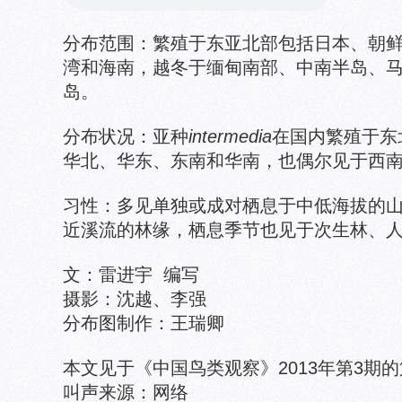
分布范围：繁殖于东亚北部包括日本、朝
湾和海南，越冬于缅甸南部、中南半岛、
岛。
分布状况：亚种
intermedia
在国内繁殖于东
华北、华东、东南和华南，也偶尔见于西
习性：多见单独或成对栖息于中低海拔的
近溪流的林缘，栖息季节也见于次生林、
文：雷进宇 编写
摄影：沈越、李强
分布图制作：王瑞卿
本文见于《中国鸟类观察》2013年第3期
叫声来源：网络