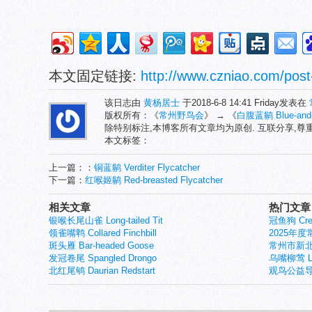
本文固定链接:
http://www.czniao.com/post
该日志由
黄杨居士
于2018-6-8 14:41 Friday发表在
版权所有：《
常州野鸟会
》 → 《
白腹蓝鹟 Blue-and-w
除特别标注,本博客所有文章均为原创. 互联分享,
本文标签：
上一篇：：
铜蓝鹟 Verditer Flycatcher
下一篇：
红喉姬鹟 Red-breasted Flycatcher
相关文章
热门文章
银喉长尾山雀 Long-tailed Tit
冠鱼狗 Crest
领雀嘴鹎 Collared Finchbill
2025年
斑头雁 Bar-headed Goose
常州市新北
发冠卷尾 Spangled Drongo
乌嘴柳莺 Larg
北红尾鸲 Daurian Redstart
观鸟公益导