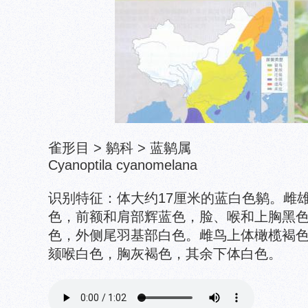
雀形目 > 鹟科 > 蓝鹟属
Cyanoptila cyanomelana
识别特征：体大约17厘米的蓝白色鹟。雌
色，前额和肩部辉蓝色，脸、喉和上胸黑
色，外侧尾羽基部白色。雌鸟上体橄榄褐
颏喉白色，胸灰褐色，其余下体白色。