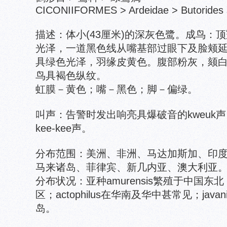
CICONIIFORMES > Ardeidae > Butorides s
描述：体小(43厘米)的深灰色鹭。成鸟：
光泽，一道黑色线从嘴基部过眼下及脸颊
具绿色光泽，羽缘皮黄色。腹部粉灰，颏
鸟具褐色纵纹。
虹膜－黄色；嘴－黑色；脚－偏绿。
叫声：告警时发出响亮具爆破音的kweuk声 ，
kee-kee声。
分布范围：美洲、非洲、马达加斯加、印
马来诸岛、菲律宾、新几内亚、澳大利亚
分布状况：亚种amurensis繁殖于中国
区；actophilus在华南及华中甚常见；jav
岛。