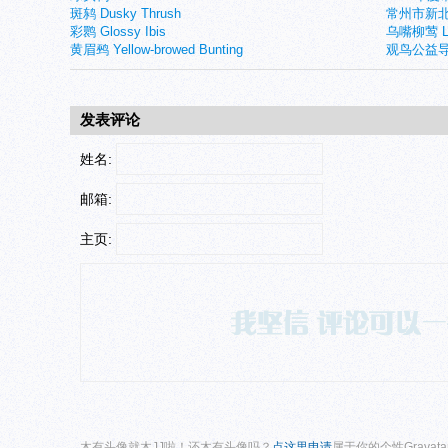
斑鸫 Dusky Thrush
常州市新北
彩鹮 Glossy Ibis
乌嘴柳莺 Larg
黄眉鹀 Yellow-browed Bunting
观鸟公益导
发表评论
姓名:
邮箱:
主页:
木有头像就木JJ啦！还木有头像吗？
点这里申请
属于你的个性Gravat