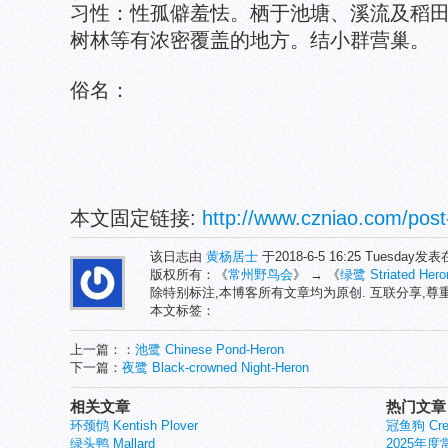
习性：性孤僻羞怯。栖于池塘、溪流及稻
树林等有浓密覆盖的地方。结小群营巢。
俗名：
本文固定链接:
http://www.czniao.com/post
该日志由
黄杨居士
于2018-6-5 16:25 Tuesday发
版权所有：《
常州野鸟会
》 → 《
绿鹭 Striated Hero
除特别标注,本博客所有文章均为原创. 互联分享,
本文标签：
上一篇：：
池鹭 Chinese Pond-Heron
下一篇：
夜鹭 Black-crowned Night-Heron
相关文章
热门文章
环颈鸻 Kentish Plover
冠鱼狗 Crest
绿头鸭 Mallard
2025年