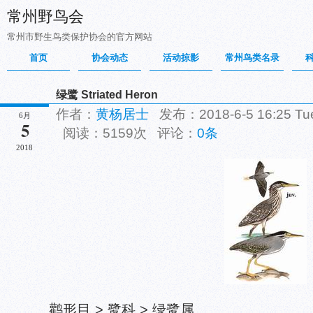
常州野鸟会
常州市野生鸟类保护协会的官方网站
首页
协会动态
活动掠影
常州鸟类名录
绿鹭 Striated Heron
作者：
黄杨居士
发布：2018-6-5 16:25 T
6月
5
阅读：5159次 评论：
0条
2018
鹳形目 > 鹭科 > 绿鹭属