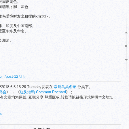
眼周皮黄色。
而端黑；脚－灰色。
鸟受惊时发出粗哑的krrr大叫。
非、印度及中国南部。
迁至华东及华南。
及湖泊。
com/post-127.html
2018-6-5 15:26 Tuesday发表在
常州鸟类名录
分类下。
鸟会
》 → 《
红头潜鸭 Common Pochard
》；
有文章均为原创. 互联分享,尊重版权,转载请以链接形式标明本文地址；
rd