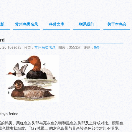
掠影
常州鸟类名录
科普文库
联系我们
关于本鸟会
rd
5:26 Tuesday 分类：
常州鸟类名录
阅读：3553次 评论：
0条
hya ferina
漂亮的鸭类。栗红色的头部与亮灰色的嘴和黑色的胸部及上背成对比。腰黑色
黑色蠕虫状细纹。飞行时翼上 的灰色条带与其余较深色部位对比不明显。