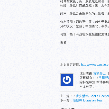
雌鸟背灰色，头、胸及尾近褐色，
虹膜－雄鸟红而雌鸟褐；嘴－灰色
叫声：雄鸟发出喘息似的二哨音。雌
分布范围：西欧至中亚，越冬于北
分布状况：繁殖于中国西北，冬季
习性：栖于有茂密水生植被的池塘
俗名：
本文固定链接:
http://www.czniao.
该日志由
黄杨居士
于
版权所有：《
常州野
除特别标注,本博客所
本文标签：
上一篇：：
青头潜鸭 Baer's Pocha
下一篇：
绿翅鸭 Eurasian Teal