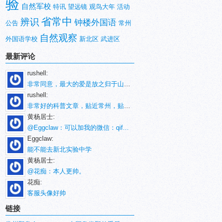
验
自然军校
特讯
望远镜
观鸟大年
活动
省常中
辨识
钟楼外国语
公告
常州
自然观察
外国语学校
新北区
武进区
最新评论
rushell:
非常同意，最大的爱是放之归于山林。
rushell:
非常好的科普文章，贴近常州，贴近生活！
黄杨居士:
@Eggclaw：可以加我的微信：qif...
Eggclaw:
能不能去新北实验中学
黄杨居士:
@花痴：本人更帅。
花痴:
客服头像好帅
链接