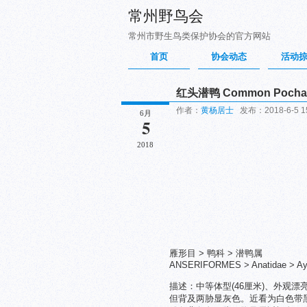
常州野鸟会
常州市野生鸟类保护协会的官方网站
首页
协会动态
活动
红头潜鸭 Common Pocha
作者：
黄杨居士
发布：2018-6-5 1
6月
5
2018
雁形目 > 鸭科 > 潜鸭属
ANSERIFORMES > Anatidae > Ayt
描述：中等体型(46厘米)、外观
但背及两胁显灰色。近看为白色带