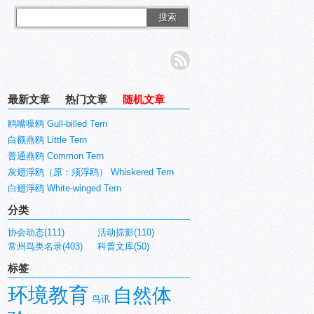
搜索
最新文章
热门文章
随机文章
鸥嘴噪鸥 Gull-billed Tern
白额燕鸥 Little Tern
普通燕鸥 Common Tern
灰翅浮鸥（原：须浮鸥） Whiskered Tern
白翅浮鸥 White-winged Tern
分类
协会动态(111)
活动掠影(110)
常州鸟类名录(403)
科普文库(50)
标签
环境教育
自然体
鸟讯