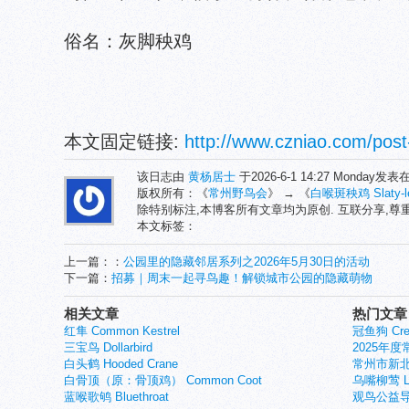
俗名：灰脚秧鸡
本文固定链接:
http://www.czniao.com/post
该日志由
黄杨居士
于2026-6-1 14:27 Monday发表
版权所有：《
常州野鸟会
》 → 《
白喉斑秧鸡 Slaty-le
除特别标注,本博客所有文章均为原创. 互联分享,
本文标签：
上一篇：：
公园里的隐藏邻居系列之2026年5月30日的活动
下一篇：
招募｜周末一起寻鸟趣！解锁城市公园的隐藏萌物
相关文章
热门文章
红隼 Common Kestrel
冠鱼狗 Crest
三宝鸟 Dollarbird
2025年
白头鹤 Hooded Crane
常州市新北
白骨顶（原：骨顶鸡） Common Coot
乌嘴柳莺 Larg
蓝喉歌鸲 Bluethroat
观鸟公益导