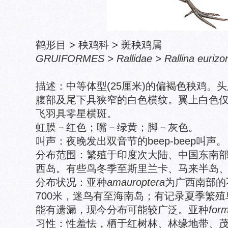
鹤形目 > 秧鸡科 > 斑秧鸡属
GRUIFORMES > Rallidae > Rallina eurizo
描述：中等体型(25厘米)的偏褐色秧鸡。
腹部及尾下具狭窄的白色横纹。翼上白色
飞羽具零星横斑。
虹膜－红色；嘴－绿黄；脚－灰色。
叫声：夜晚发出双音节的beep-beep叫声。
分布范围：繁殖于印度次大陆、中国东南
西岛。有些鸟冬季至斯里兰卡、马来半岛
分布状况：亚种
amauroptera
为广西南部的
700米，迷鸟有至海南岛；有记录夏季繁
能有遗漏，现今分布可能较广泛。亚种
for
习性：性羞怯，栖于红树林、林缘地带、