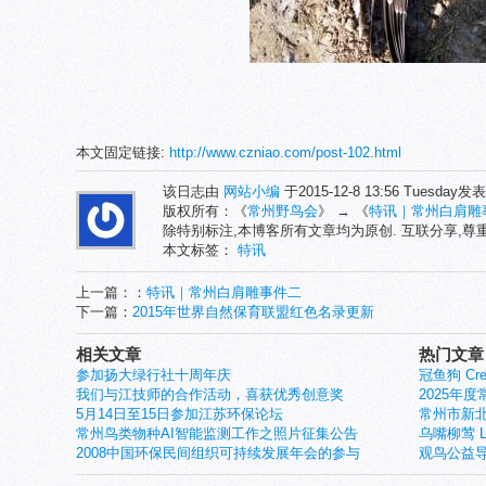
本文固定链接:
http://www.czniao.com/post-102.html
该日志由
网站小编
于2015-12-8 13:56 Tuesday
版权所有：《
常州野鸟会
》 → 《
特讯｜常州白肩雕
除特别标注,本博客所有文章均为原创. 互联分享,
本文标签：
特讯
上一篇：：
特讯｜常州白肩雕事件二
下一篇：
2015年世界自然保育联盟红色名录更新
相关文章
热门文章
参加扬大绿行社十周年庆
冠鱼狗 Crest
我们与江技师的合作活动，喜获优秀创意奖
2025年
5月14日至15日参加江苏环保论坛
常州市新北
常州鸟类物种AI智能监测工作之照片征集公告
乌嘴柳莺 Larg
2008中国环保民间组织可持续发展年会的参与
观鸟公益导