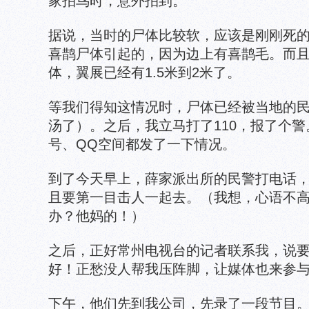
家拍鸟时，意外拍到。
据说，当时的尸体比较软，应该是刚刚死
喜鹊尸体引起的，因为边上有喜鹊毛。而
体，翼展已经有1.5米到2米了。
等我们得知这情况时，尸体已经被当地的
汤了）。之后，我立马打了110，报了个
号、QQ空间都发了一下情况。
到了今天早上，薛家派出所的民警打电话
且要第一目击人一起去。（我想，心语不
办？他妈的！）
之后，正好常州电视台的记者联系我，说
好！正愁没人帮我压阵脚，让媒体也来参
下午，他们先到我公司，先录了一段节目