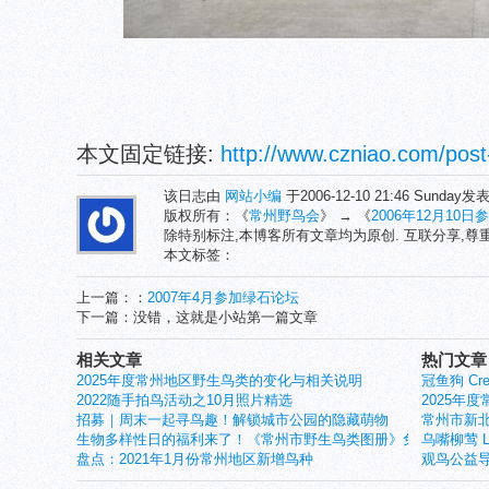
本文固定链接:
http://www.czniao.com/post
该日志由
网站小编
于2006-12-10 21:46 Sunday
版权所有：《
常州野鸟会
》 → 《
2006年12月10
除特别标注,本博客所有文章均为原创. 互联分享,
本文标签：
上一篇：：
2007年4月参加绿石论坛
下一篇：没错，这就是小站第一篇文章
相关文章
热门文章
2025年度常州地区野生鸟类的变化与相关说明
冠鱼狗 Crest
2022随手拍鸟活动之10月照片精选
2025年
招募｜周末一起寻鸟趣！解锁城市公园的隐藏萌物
常州市新北
生物多样性日的福利来了！《常州市野生鸟类图册》免费赠送
乌嘴柳莺 Larg
盘点：2021年1月份常州地区新增鸟种
观鸟公益导