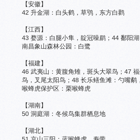
【安徽】
42 升金湖：白头鹤，草鸮，东方白鹳
【江西】
43 婺源：白腿小隼，靛冠噪鹛；44 鄱阳
南昌象山森林公园：白鹭
【福建】
46 武夷山：黄腹角雉，斑头大翠鸟；47
鸟，叉尾太阳鸟；48 长乐鳝鱼滩：勺嘴鹬
喉蜂虎保护区：栗喉蜂虎
【湖南】
50 洞庭湖：冬候鸟集群栖息地
【湖北】
51 京山三阳：蓝喉蜂虎，寿带