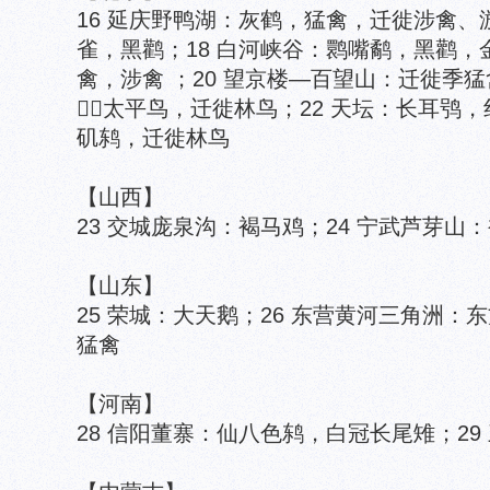
16 延庆野鸭湖：灰鹤，猛禽，迁徙涉禽、游
雀，黑鹳；18 白河峡谷：鹮嘴鹬，黑鹳，
禽，涉禽 ；20 望京楼—百望山：迁徙季猛
，太平鸟，迁徙林鸟；22 天坛：长耳鸮
矶鸫，迁徙林鸟
【山西】
23 交城庞泉沟：褐马鸡；24 宁武芦芽山
【山东】
25 荣城：大天鹅；26 东营黄河三角洲：
猛禽
【河南】
28 信阳董寨：仙八色鸫，白冠长尾雉；2