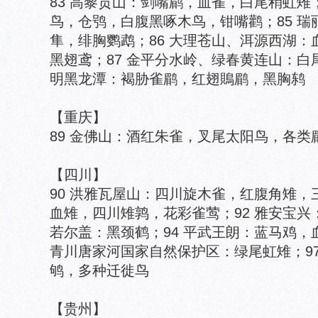
83 高黎贡山：剑嘴鹛，血雀，白尾稍虹雉
鸟，仓鸮，白腹黑啄木鸟，钳嘴鹳；85 
隼，绯胸鹦鹉；86 大理苍山、洱源西湖
黑翅鸢；87 金平分水岭、绿春黄连山：白尾
明黑龙潭：褐胁雀鹛，红翅鵙鹛，黑胸鸫
【重庆】
89 金佛山：酒红朱雀，叉尾太阳鸟，各类
【四川】
90 洪雅瓦屋山：四川旋木雀，红腹角雉，
血雉，四川雉鹑，花彩雀莺；92 雅安宝兴
若尔盖：黑颈鹤；94 平武王朗：蓝马鸡，血
青川唐家河国家自然保护区：绿尾虹雉；9
鸲，多种迁徙鸟
【贵州】