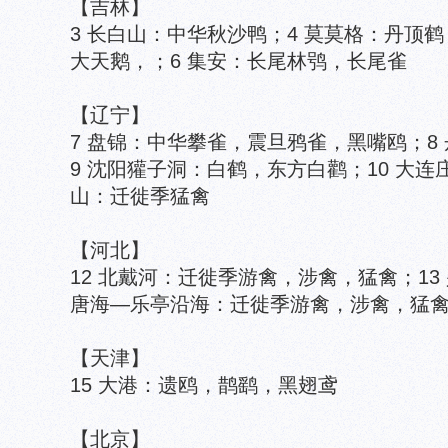
【吉林】
3 长白山：中华秋沙鸭；4 莫莫格：丹顶鹤
大天鹅，；6 集安：长尾林鸮，长尾雀
【辽宁】
7 盘锦：中华攀雀，震旦鸦雀，黑嘴鸥；8
9 沈阳獾子洞：白鹤，东方白鹳；10 大连
山：迁徙季猛禽
【河北】
12 北戴河：迁徙季游禽，涉禽，猛禽；13
唐海—乐亭沿海：迁徙季游禽，涉禽，猛
【天津】
15 大港：遗鸥，鹊鹞，黑翅鸢
【北京】