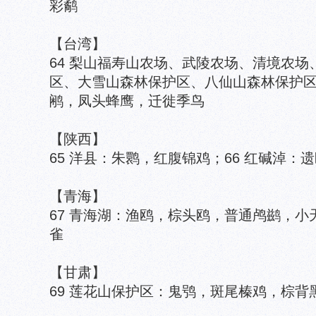
彩鹬
【台湾】
64 梨山福寿山农场、武陵农场、清境农
区、大雪山森林保护区、八仙山森林保护
鹇，凤头蜂鹰，迁徙季鸟
【陕西】
65 洋县：朱鹮，红腹锦鸡；66 红碱淖：
【青海】
67 青海湖：渔鸥，棕头鸥，普通鸬鹚，小
雀
【甘肃】
69 莲花山保护区：鬼鸮，斑尾榛鸡，棕背