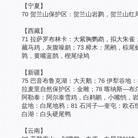
【宁夏】
70 贺兰山保护区：贺兰山岩鹨，贺兰山红
【西藏】
71 拉萨罗布林卡：大紫胸鹦鹉，拟大朱雀
藏马鸡，灰腹噪鹛；73 樟木：黑鹇，棕尾
鹑，黄嘴蓝鹊，楔尾绿鸠
【新疆】
75 巴音布鲁克湖：大天鹅；76 伊犁谷地
拉麦里自然保护区：金雕；78 喀纳斯—布
阿勒泰：阿尔泰雪鸡，白鹈鹕，小嘴鸻，岩
盆地：白尾地鸦；81 石河子—奎屯：欧石
白湖：白头硬尾鸭
【云南】