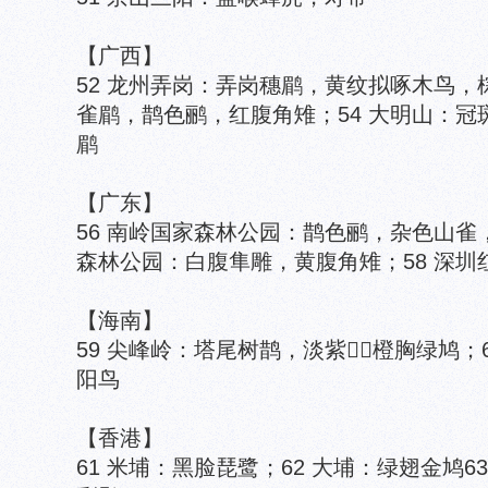
【广西】
52 龙州弄岗：弄岗穗鹛，黄纹拟啄木鸟，
雀鹛，鹊色鹂，红腹角雉；54 大明山：冠
鹛
【广东】
56 南岭国家森林公园：鹊色鹂，杂色山雀
森林公园：白腹隼雕，黄腹角雉；58 深圳
【海南】
59 尖峰岭：塔尾树鹊，淡紫，橙胸绿鸠；
阳鸟
【香港】
61 米埔：黑脸琵鹭；62 大埔：绿翅金鸠