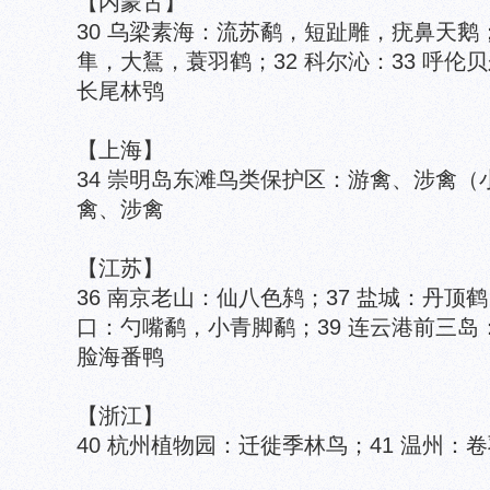
【内蒙古】
30 乌梁素海：流苏鹬，短趾雕，疣鼻天鹅
隼，大鵟，蓑羽鹤；32 科尔沁：33 呼
长尾林鸮
【上海】
34 崇明岛东滩鸟类保护区：游禽、涉禽（
禽、涉禽
【江苏】
36 南京老山：仙八色鸫；37 盐城：丹顶
口：勺嘴鹬，小青脚鹬；39 连云港前三
脸海番鸭
【浙江】
40 杭州植物园：迁徙季林鸟；41 温州：