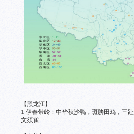
【黑龙江】
1 伊春带岭：中华秋沙鸭，斑胁田鸡，三趾
文须雀