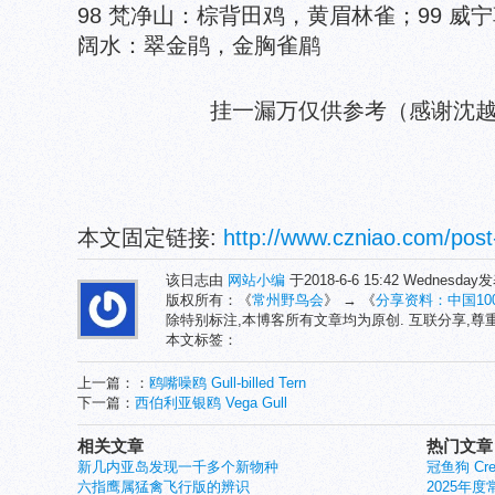
98 梵净山：棕背田鸡，黄眉林雀；99 威宁
阔水：翠金鹃，金胸雀鹛
挂一漏万仅供参考（感谢沈
本文固定链接:
http://www.czniao.com/post
该日志由
网站小编
于2018-6-6 15:42 Wednesda
版权所有：《
常州野鸟会
》 → 《
分享资料：中国1
除特别标注,本博客所有文章均为原创. 互联分享,
本文标签：
上一篇：：
鸥嘴噪鸥 Gull-billed Tern
下一篇：
西伯利亚银鸥 Vega Gull
相关文章
热门文章
新几内亚岛发现一千多个新物种
冠鱼狗 Crest
六指鹰属猛禽飞行版的辨识
2025年