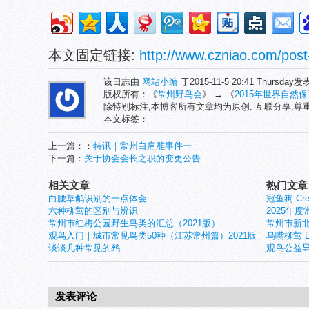
本文固定链接:
http://www.czniao.com/post
该日志由
网站小编
于2015-11-5 20:41 Thursday
版权所有：《
常州野鸟会
》 → 《
2015年世界自然
除特别标注,本博客所有文章均为原创. 互联分享,
本文标签：
上一篇：：
特讯｜常州白肩雕事件一
下一篇：
关于协会会长之职的变更公告
相关文章
热门文章
白腰草鹬识别的一点体会
冠鱼狗 Crest
六种柳莺的区别与辨识
2025年
常州市红梅公园野生鸟类的汇总（2021版）
常州市新北
观鸟入门｜城市常见鸟类50种（江苏常州篇）2021版
乌嘴柳莺 Larg
谈谈几种常见的鹀
观鸟公益导
发表评论