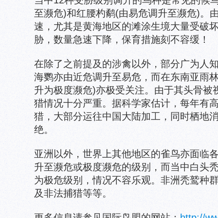
当中12种受胁级别调升的鸟种是常见的候
至濒危)和红腰杓鹬(由易危调升至濒危)。
速，尤其是黄海地区的滩涂生境大量受破
胁，数量急速下降，保育措施刻不容缓！
在除了之前提及的涉禽以外，部分广为人
海鹦亦由近危调升至易危，而在东南亚雨林
升为极度濒危)亦极受关注。由于其头骨被
猎情况十分严重。据科学家估计，每年有高达
猎，大部分运往中国大陆加工，同时栖地
绝。
亚洲以外，世界上其他地区的雀鸟亦面临
升至濒危或极度濒危的级别，而当中白头
为极危级别，情况不容乐观。非洲秃鹫种
及非法捕猎等等。
更多信息请参见国际鸟盟的网站：
http://ww