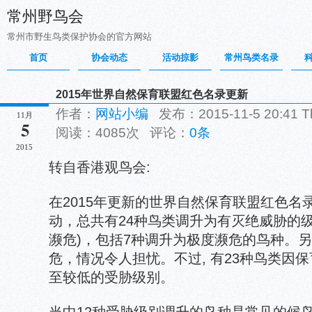
常州野鸟会
常州市野生鸟类保护协会的官方网站
首页
协会动态
活动掠影
常州鸟类名录
2015年世界自然保育联盟红色名录更新
作者：
网站小编
发布：2015-11-5 20:41 
11月
5
阅读：4085次 评论：
0条
2015
转自香港观鸟会:
在2015年更新的世界自然保育联盟红色名
动，总共有24种鸟类调升为有灭绝威胁的
濒危)，包括7种调升为极度濒危的鸟种。另
危，情况令人担忧。不过, 有23种鸟类因
至较低的受胁级别。