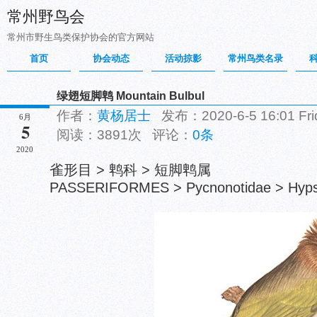
常州野鸟会
常州市野生鸟类保护协会的官方网站
首页
协会动态
活动掠影
常州鸟类名录
绿翅短脚鹎 Mountain Bulbul
作者：
黄杨居士
发布：2020-6-5 16:01 F
6月
5
阅读：3891次 评论：
0条
2020
雀形目 > 鹎科 > 短脚鹎属
PASSERIFORMES > Pycnonotidae > Hypsip