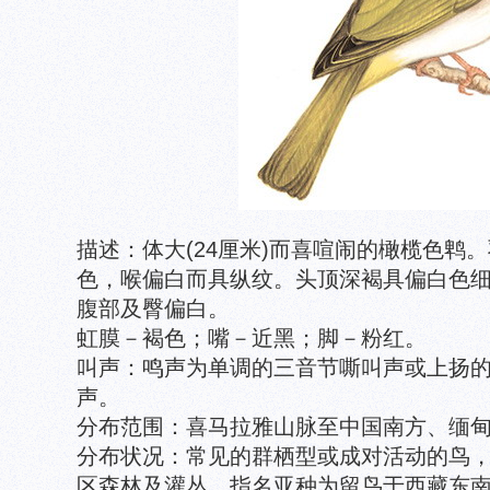
描述：体大(24厘米)而喜喧闹的橄榄色鹎
色，喉偏白而具纵纹。头顶深褐具偏白色
腹部及臀偏白。
虹膜－褐色；嘴－近黑；脚－粉红。
叫声：鸣声为单调的三音节嘶叫声或上扬
声。
分布范围：喜马拉雅山脉至中国南方、缅
分布状况：常见的群栖型或成对活动的鸟，分布
区森林及灌丛。指名亚种为留鸟于西藏东南部；