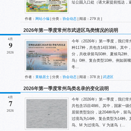
址公园入口处（请大家提前抵达，避免
作者：
网站小编
| 分类：
协会动态
| 阅读：279 次 |
2026年第一季度常州市武进区鸟类情况的说明
4月
今年（2026年）第一季度，我们
9
种117种，共包含14目38科。其
2026
分，共收录留鸟50种、夏候鸟2种
鸟）0种、复合类型10种。例如斑
冬...
作者：
黄杨居士
| 分类：
协会动态
| 阅读：378 次 |
武进区
2026年第一季度常州鸟类名录的变化说明
4月
今年（2026年）第一季度，我们常
7
共包含15目48科。其中，国家一级
2026
居留类型划分，这204种鸟中，留鸟
过境鸟为14种、复合类型为14种。其
鸟、M 为过境鸟、V 为迷鸟（...