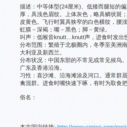
描述：中等体型(24厘米)、低矮而腿短的
厚，具浅色眉纹。上体灰色，略具鳞状斑
皮黄色。飞行时翼具狭窄的白色横纹，腰
虹膜－深褐；嘴－黑色；脚－黄绿。
叫声：低喉音knutt…knutt声，进食时发
分布范围：繁殖于北极圈内，冬季至美洲
大利亚及新西兰。
分布状况：中国东部的不常见或常见候鸟
广东及香港沿海。
习性：喜沙滩、沿海滩涂及河口。通常群
禽混群。进食时嘴快速下啄，有时为取食
俗名：