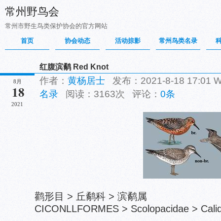
常州野鸟会
常州市野生鸟类保护协会的官方网站
首页
协会动态
活动掠影
常州鸟类名录
红腹滨鹬 Red Knot
作者：
黄杨居士
发布：2021-8-18 17:01
8月
18
名录
阅读：3163次 评论：
0条
2021
鹳形目 > 丘鹬科 > 滨鹬属
CICONLLFORMES > Scolopacidae > Calidr