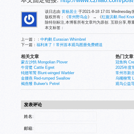
本文固定链接:
http://www.czniao.com/post
该日志由
黄杨居士
于2021-8-18 17:01 Wednesd
版权所有：《
常州野鸟会
》 → 《
红腹滨鹬 Red Kno
除特别标注,本博客所有文章均为原创. 互联分享,
本文标签：
上一篇：：
中杓鹬 Eurasian Whimbrel
下一篇：
福利来了！常州首本观鸟图册免费赠送
相关文章
热门文章
蒙古沙鸻 Mongolian Plover
冠鱼狗 Crest
牛背鹭 Cattle Egret
2025年
钝翅苇莺 Blunt-winged Warbler
常州市新北
金腰燕 Red-rumped Swallow
乌嘴柳莺 Larg
褐燕鹱 Bulwer's Petrel
观鸟公益导
发表评论
姓名:
邮箱: