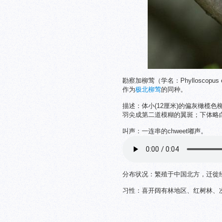
勘察加柳莺（学名：Phylloscopus 
作为
极北柳莺
的同种。
描述：体小(12厘米)的偏灰橄榄
羽尖成第二道模糊的翼斑；下体略
叫声：一连串的chweet嘟声。
分布状况：繁殖于中国北方，迁徙经
习性：喜开阔有林地区、红树林、