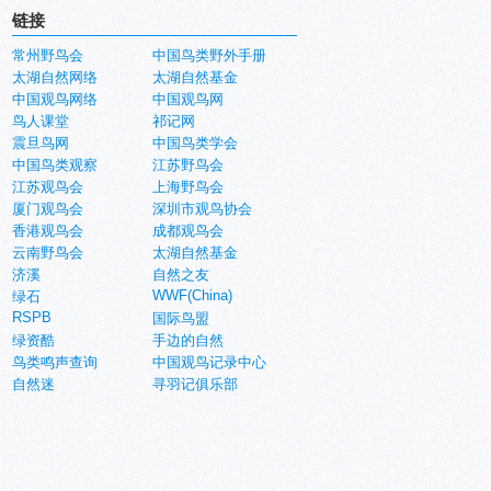
链接
常州野鸟会
中国鸟类野外手册
太湖自然网络
太湖自然基金
中国观鸟网络
中国观鸟网
鸟人课堂
祁记网
震旦鸟网
中国鸟类学会
中国鸟类观察
江苏野鸟会
江苏观鸟会
上海野鸟会
厦门观鸟会
深圳市观鸟协会
香港观鸟会
成都观鸟会
云南野鸟会
太湖自然基金
济溪
自然之友
WWF(China)
绿石
RSPB
国际鸟盟
绿资酷
手边的自然
鸟类鸣声查询
中国观鸟记录中心
自然迷
寻羽记俱乐部