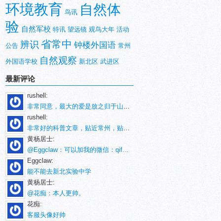
环境教育
自然体
鸟讯
验
自然军校
特讯
望远镜
观鸟大年
活动
省常中
辨识
钟楼外国语
公告
常州
自然观察
外国语学校
新北区
武进区
最新评论
rushell:
非常同意，最大的爱是放之归于山林。
rushell:
非常好的科普文章，贴近常州，贴近生活！
黄杨居士:
@Eggclaw：可以加我的微信：qif...
Eggclaw:
能不能去新北实验中学
黄杨居士:
@花痴：本人更帅。
花痴:
客服头像好帅