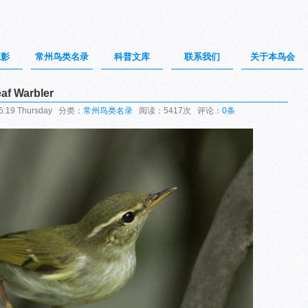
掠影
常州鸟类名录
科普文库
联系我们
关于本鸟会
f Warbler
:19 Thursday 分类：
常州鸟类名录
阅读：5417次 评论：
0条