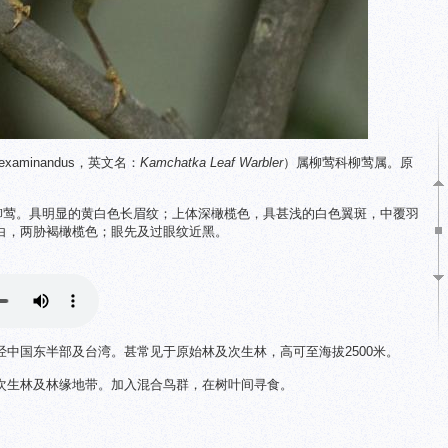
examinandus，英文名：
Kamchatka Leaf Warbler
）属柳莺科柳莺属。原
色柳莺。具明显的黄白色长眉纹；上体深橄榄色，具甚浅的白色翼斑，中覆羽
白，两胁褐橄榄色；眼先及过眼纹近黑。
中国东半部及台湾。甚常见于原始林及次生林，高可至海拔2500米。
次生林及林缘地带。加入混合鸟群，在树叶间寻食。