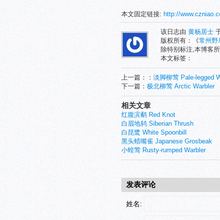
本文固定链接:
http://www.czniao.
该日志由
黄杨居士
于
版权所有：《
常州野
除特别标注,本博客所
本文标签：
上一篇：：
淡脚柳莺 Pale-legged W
下一篇：
极北柳莺 Arctic Warbler
相关文章
红腹滨鹬 Red Knot
白眉地鸫 Siberian Thrush
白琵鹭 White Spoonbill
黑头蜡嘴雀 Japanese Grosbeak
小蝗莺 Rusty-rumped Warbler
发表评论
姓名: