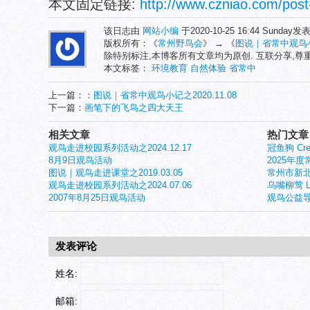
本文固定链接:
http://www.czniao.com/post
该日志由
网站小编
于2020-10-25 16:44 Sunday
版权所有：《
常州野鸟会
》 → 《
图说｜省常中观鸟小记
除特别标注,本博客所有文章均为原创. 互联分享,
本文标签：
环境教育
自然体验
省常中
上一篇：：
图说｜省常中观鸟小记之2020.11.08
下一篇：
画笔下的飞鸟之四大天王
相关文章
热门文章
观鸟走进校园系列活动之2024.12.17
冠鱼狗 Crest
8月9日观鸟活动
2025年
图说｜观鸟走进课堂之2019.03.05
常州市新北
观鸟走进校园系列活动之2024.07.06
乌嘴柳莺 Larg
2007年8月25日观鸟活动
观鸟公益导
发表评论
姓名:
邮箱: