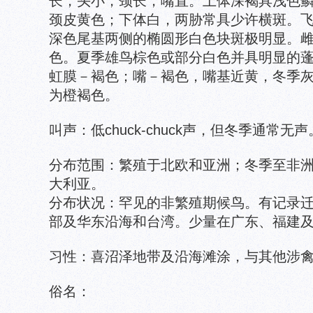
长，头小，颈长，嘴直。上体深褐具浅色
颈皮黄色；下体白，两胁常具少许横斑。
深色尾基两侧的椭圆形白色块斑极明显。
色。夏季雄鸟棕色或部分白色并具明显的
虹膜－褐色；嘴－褐色，嘴基近黄，冬季
为橙褐色。
叫声：低chuck-chuck声，但冬季通常无声
分布范围：繁殖于北欧和亚洲；冬季至非
大利亚。
分布状况：罕见的非繁殖期候鸟。有记录
部及华东沿海和台湾。少量在广东、福建
习性：喜沼泽地带及沿海滩涂，与其他涉
俗名：