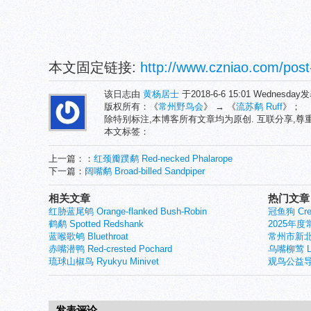
本文固定链接:
http://www.czniao.com/post
该日志由
黄杨居士
于2018-6-6 15:01 Wednesda
版权所有：《
常州野鸟会
》 → 《
流苏鹬 Ruff
》；
除特别标注,本博客所有文章均为原创. 互联分享,
本文标签：
上一篇：：
红颈瓣蹼鹬 Red-necked Phalarope
下一篇：
阔嘴鹬 Broad-billed Sandpiper
相关文章
热门文章
红胁蓝尾鸲 Orange-flanked Bush-Robin
冠鱼狗 Crest
鹤鹬 Spotted Redshank
2025年
蓝喉歌鸲 Bluethroat
常州市新北
赤嘴潜鸭 Red-crested Pochard
乌嘴柳莺 Larg
琉球山椒鸟 Ryukyu Minivet
观鸟公益导
发表评论