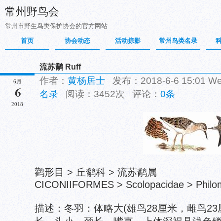
常州野鸟会
常州市野生鸟类保护协会的官方网站
首页
协会动态
活动掠影
常州鸟类名录
流苏鹬 Ruff
作者：
黄杨居士
发布：2018-6-6 15:01 
6月
6
名录
阅读：3452次 评论：
0条
2018
鹳形目 > 丘鹬科 > 流苏鹬属
CICONIIFORMES > Scolopacidae > Philo
描述：冬羽：体略大(雄鸟28厘米，雌鸟2