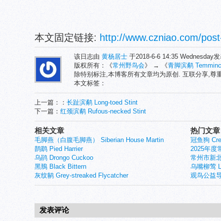
本文固定链接:
http://www.czniao.com/post
该日志由
黄杨居士
于2018-6-6 14:35 Wednesda
版权所有：《
常州野鸟会
》 → 《
青脚滨鹬 Temminck'
除特别标注,本博客所有文章均为原创. 互联分享,
本文标签：
上一篇：：
长趾滨鹬 Long-toed Stint
下一篇：
红颈滨鹬 Rufous-necked Stint
相关文章
热门文章
毛脚燕（白腹毛脚燕） Siberian House Martin
冠鱼狗 Crest
鹊鹞 Pied Harrier
2025年
乌鹃 Drongo Cuckoo
常州市新北
黑鳽 Black Bittern
乌嘴柳莺 Larg
灰纹鹟 Grey-streaked Flycatcher
观鸟公益导
发表评论