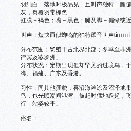
羽纯白，落地时极易见，且叫声独特，腿
灰，翼覆羽带棕色。
虹膜－褐色；嘴－黑色；腿及脚－偏绿或
叫声：短快而似蝉鸣的独特颤音叫声tirrrrrri
分布范围：繁殖于古北界北部；冬季至非
律宾及婆罗洲。
分布状况：定期出现但却罕见的过境鸟，
湾、福建、广东及香港。
习性：同其他滨鹬，喜沿海滩涂及沼泽地
鸟，也光顾潮间港湾。被赶时猛地跃起，
行。站姿较平。
俗名：