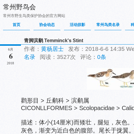
常州野鸟会
常州市野生鸟类保护协会的官方网站
首页
协会动态
活动掠影
常州鸟类名录
青脚滨鹬 Temminck's Stint
作者：
黄杨居士
发布：2018-6-6 14:35 
6月
6
名录
阅读：3527次 评论：
0条
2018
鹳形目 > 丘鹬科 > 滨鹬属
CICONLLFORMES > Scolopacidae > Calidr
描述：体小(14厘米)而矮壮，腿短，灰色。
灰色，渐变为近白色的腹部。尾长于拢翼