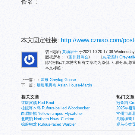
俗名：
本文固定链接:
http://www.czniao.com/post
该日志由
黄杨居士
于2021-10-20 17:08 Wednes
版权所有：《
常州野鸟会
》 → 《
灰尾漂鹬 Grey-tailed
除特别标注,本博客所有文章均为原创. 互联分享,
本文标签：
上一篇：：
灰雁 Greylag Goose
下一篇：
烟腹毛脚燕 Asian House-Martin
相关文章
热门文章
红腹滨鹬 Red Knot
冠鱼狗 Crest
棕腹啄木鸟 Rufous-bellied Woodpecker
2025年
白眉姬鹟 Yellow-rumped Flycatcher
常州市新北
北鹰鹃 Northern Hawk-Cuckoo
乌嘴柳莺 Larg
棕脸鹟莺 Rufous-faced Warbler
观鸟公益导