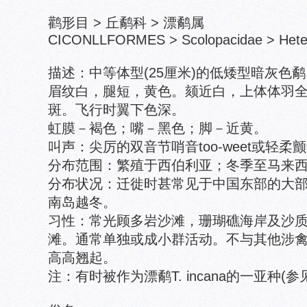
鹳形目 > 丘鹬科 > 漂鹬属
CICONLLFORMES > Scolopacidae > Heter
描述：中等体型(25厘米)的低矮型暗灰色
眉纹白，腿短，黄色。颏近白，上体体羽
斑。飞行时翼下色深。
虹膜－褐色；嘴－黑色；脚－近黄。
叫声：尖厉的双音节哨音too-weet或轻柔
分布范围：繁殖于西伯利亚；冬季至马来
分布状况：迁徙时甚常见于中国东部的大
南岛越冬。
习性：常光顾多岩沙滩，珊瑚礁海岸及沙
滩。通常单独或成小群活动。不与其他涉
高高翘起。
注：有时被作为漂鹬T. incana的一亚种(参