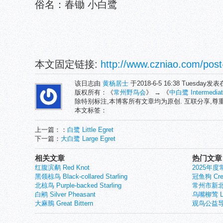
俗名：春锄 小白鹭
本文固定链接:
http://www.czniao.com/post
该日志由
黄杨居士
于2018-6-5 16:38 Tuesday发
版权所有：《
常州野鸟会
》 → 《
中白鹭 Intermediat
除特别标注,本博客所有文章均为原创. 互联分享,
本文标签：
上一篇：：
白鹭 Little Egret
下一篇：
大白鹭 Large Egret
相关文章
热门文章
红腹滨鹬 Red Knot
2025年
黑领椋鸟 Black-collared Starling
冠鱼狗 Crest
北椋鸟 Purple-backed Starling
常州市新北
白鹇 Silver Pheasant
乌嘴柳莺 Larg
大麻鳽 Great Bittern
观鸟公益导