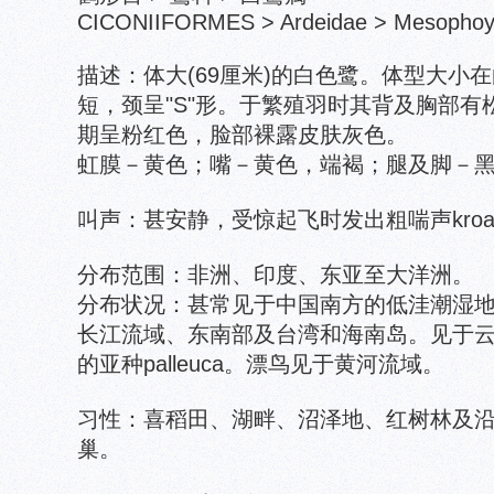
CICONIIFORMES > Ardeidae > Mesophoyx
描述：体大(69厘米)的白色鹭。体型大小
短，颈呈"S"形。于繁殖羽时其背及胸部
期呈粉红色，脸部裸露皮肤灰色。
虹膜－黄色；嘴－黄色，端褐；腿及脚－
叫声：甚安静，受惊起飞时发出粗喘声kroa-
分布范围：非洲、印度、东亚至大洋洲。
分布状况：甚常见于中国南方的低洼潮湿
长江流域、东南部及台湾和海南岛。见于
的亚种palleuca。漂鸟见于黄河流域。
习性：喜稻田、湖畔、沼泽地、红树林及
巢。