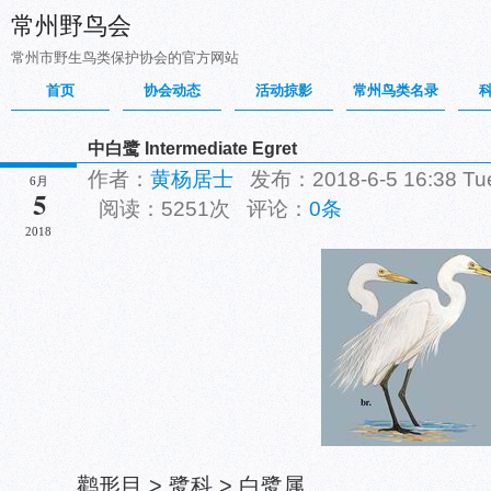
常州野鸟会
常州市野生鸟类保护协会的官方网站
首页
协会动态
活动掠影
常州鸟类名录
中白鹭 Intermediate Egret
作者：
黄杨居士
发布：2018-6-5 16:38 T
6月
5
阅读：5251次 评论：
0条
2018
鹳形目 > 鹭科 > 白鹭属