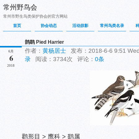
常州野鸟会
常州市野生鸟类保护协会的官方网站
首页
协会动态
活动掠影
常州鸟类名录
鹊鹞 Pied Harrier
作者：
黄杨居士
发布：2018-6-6 9:51 W
6月
6
录
阅读：3734次 评论：
0条
2018
鹳形目 > 鹰科 > 鹞属