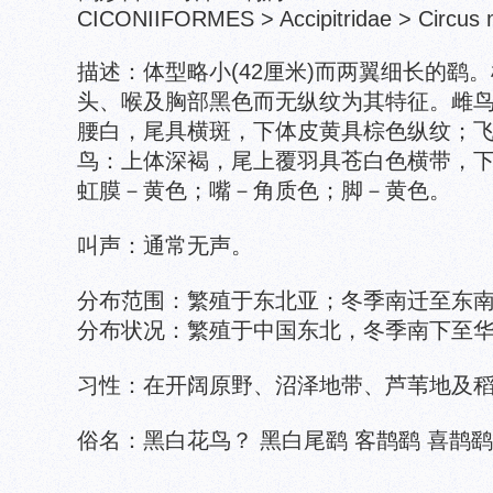
CICONIIFORMES > Accipitridae > Circus 
描述：体型略小(42厘米)而两翼细长的鹞
头、喉及胸部黑色而无纵纹为其特征。雌
腰白，尾具横斑，下体皮黄具棕色纵纹；
鸟：上体深褐，尾上覆羽具苍白色横带，
虹膜－黄色；嘴－角质色；脚－黄色。
叫声：通常无声。
分布范围：繁殖于东北亚；冬季南迁至东
分布状况：繁殖于中国东北，冬季南下至
习性：在开阔原野、沼泽地带、芦苇地及
俗名：黑白花鸟？ 黑白尾鹞 客鹊鹞 喜鹊鹞