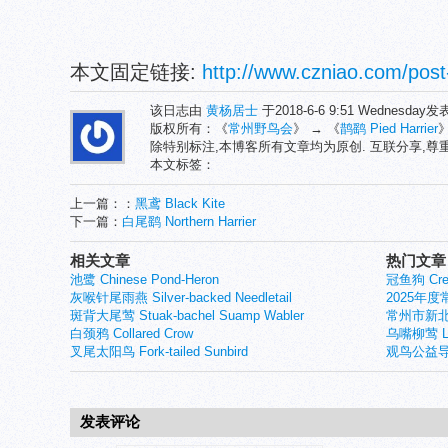
本文固定链接:
http://www.czniao.com/post
该日志由
黄杨居士
于2018-6-6 9:51 Wednesday
版权所有：《
常州野鸟会
》 → 《
鹊鹞 Pied Harrier
除特别标注,本博客所有文章均为原创. 互联分享,
本文标签：
上一篇：：
黑鸢 Black Kite
下一篇：
白尾鹞 Northern Harrier
相关文章
热门文章
池鹭 Chinese Pond-Heron
冠鱼狗 Crest
灰喉针尾雨燕 Silver-backed Needletail
2025年
斑背大尾莺 Stuak-bachel Suamp Wabler
常州市新北
白颈鸦 Collared Crow
乌嘴柳莺 Larg
叉尾太阳鸟 Fork-tailed Sunbird
观鸟公益导
发表评论