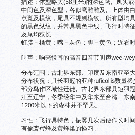
描述：体型略大(58厘米)的深色鹰。凤头
中间色及深色型，各似鹰雕雕及。上体由
点斑及横纹，尾具不规则横纹。所有型均
的黑色纵纹，并常具黑色中线。飞行时特
及尾均狭长。
虹膜－橘黄；嘴－灰色；脚－黄色；近看
叫声：响亮悦耳的高音四音节叫声wee-wey-uh
分布范围：古北界东部、印度及东南亚至
分布状况：具长羽冠的亚种ruficollis
部分鸟作区域性迁徙。古北界东部具短羽冠的亚种
江至辽宁，冬季经华中及华东至台湾、东
1200米以下的森林并不罕见。
习性：飞行具特色，振翼几次后便作长时
有偷袭蜜蜂及黄蜂巢的怪习。