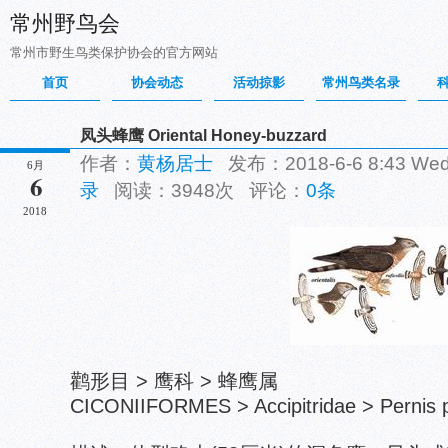
常州野鸟会
常州市野生鸟类保护协会的官方网站
首页
协会动态
活动掠影
常州鸟类名录
凤头蜂鹰 Oriental Honey-buzzard
作者：
黄杨居士
发布：2018-6-6 8:43 W
6月
6
录
阅读：3948次 评论：
0条
2018
鹳形目 > 鹰科 > 蜂鹰属
CICONIIFORMES > Accipitridae > Pernis p