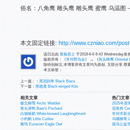
俗名：八角鹰 雕头鹰 雕头鹰 蜜鹰 乌温图
本文固定链接:
http://www.czniao.com/post
该日志由
黄杨居士
于2018-6-6 8:43 Wednesday
版权所有：《
常州野鸟会
》 → 《
凤头蜂鹰 Oriental H
除特别标注,本博客所有文章均为原创. 互联分享,
本文标签：
上一篇：：
黑冠鹃隼 Black Baza
下一篇：
黑翅鸢 Black-winged Kite
相关文章
热门文章
极北柳莺 Arctic Warbler
2025年
青头潜鸭 Baer's Pochard
冠鱼狗 Crest
白颊噪鹛 White-browed Laughingthrush
常州市新北
小杓鹬 Little Curlew
乌嘴柳莺 Larg
雕鸮 Eurasian Eagle Owl
观鸟公益导