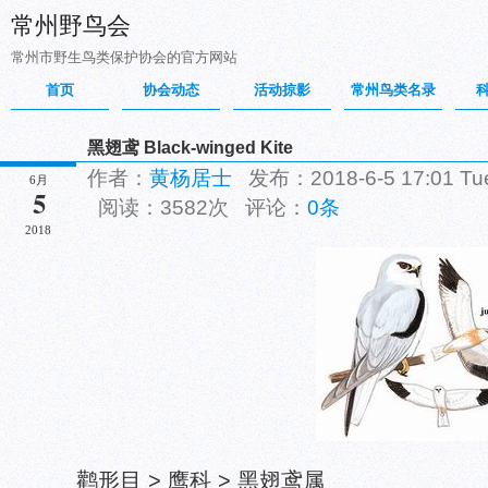
常州野鸟会
常州市野生鸟类保护协会的官方网站
首页
协会动态
活动掠影
常州鸟类名录
黑翅鸢 Black-winged Kite
作者：
黄杨居士
发布：2018-6-5 17:01 T
6月
5
阅读：3582次 评论：
0条
2018
鹳形目 > 鹰科 > 黑翅鸢属