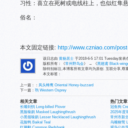
习性：喜立在死树或电线柱上，也似红隼
俗名：
本文固定链接:
http://www.czniao.com/post
该日志由
黄杨居士
于2018-6-5 17:01 Tuesday发
版权所有：《
常州野鸟会
》 → 《
黑翅鸢 Black-winge
除特别标注,本博客所有文章均为原创. 互联分享,
本文标签：
上一篇：：
凤头蜂鹰 Oriental Honey-buzzard
下一篇：
鹗 Western Osprey
相关文章
热门文章
长嘴剑鸻 Long-billed Plover
冠鱼狗 Crest
黑脸噪鹛 Masked Laughingthrush
2025年
小黑领噪鹛 Lesser Necklaced Laughingthrush
常州市新北
花脸鸭 Baikal Teal
乌嘴柳莺 Larg
红脚鹬 Common Redshank
观鸟公益导