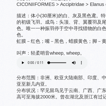
CICONIIFORMES > Accipitridae > Elanus 
描述：体小(30厘米)的白、灰及黑色鸢。
的初级飞羽。成鸟：头顶、背、翼覆羽及
色。唯一一种振羽停于空中寻找猎物的白
色。
虹膜－红色；嘴－黑色，蜡膜黄色；脚－
叫声：轻柔哨音wheep, wheep。
分布范围：非洲、欧亚大陆南部、印度、
亚至新几内亚。
分布状况：罕见留鸟见于云南、广西、广
高可至海拔2000米。曾在湖北及浙江有过