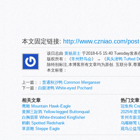
本文固定链接:
http://www.czniao.com/post
该日志由
黄杨居士
于2018-6-5 15:40 Tuesday发
版权所有：《
常州野鸟会
》 → 《
凤头潜鸭 Tufted D
除特别标注,本博客所有文章均为原创. 互联分享,
本文标签：
上一篇：：
普通秋沙鸭 Common Merganser
下一篇：
白眼潜鸭 White-eyed Pochard
相关文章
热门文章
鹰雕 Mountain Hawk-Eagle
冠鱼狗 Crest
黄脚三趾鹑 Yellow-legged Buttonquail
2025年
白胸翡翠 White-throated Kingfisher
常州市新北
鹤鹬 Spotted Redshank
乌嘴柳莺 Larg
草原雕 Steppe Eagle
观鸟公益导