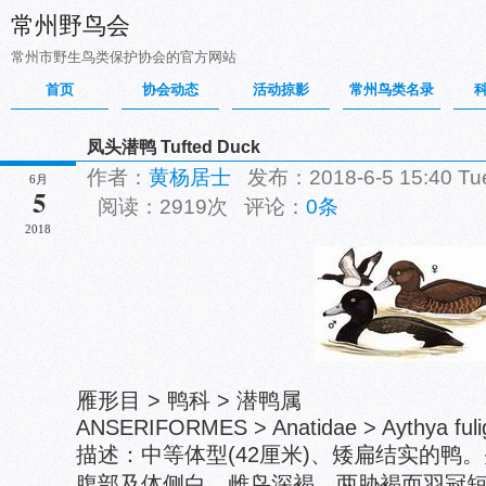
常州野鸟会
常州市野生鸟类保护协会的官方网站
首页
协会动态
活动掠影
常州鸟类名录
凤头潜鸭 Tufted Duck
作者：
黄杨居士
发布：2018-6-5 15:40 T
6月
5
阅读：2919次 评论：
0条
2018
雁形目 > 鸭科 > 潜鸭属
ANSERIFORMES > Anatidae > Aythya fuli
描述：中等体型(42厘米)、矮扁结实的鸭
腹部及体侧白。雌鸟深褐，两胁褐而羽冠