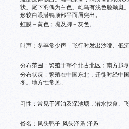
状。尾下羽偶为白色。雌鸟有浅色脸颊斑
形较白眼潜鸭顶部平而眉突出。
虹膜－黄色；嘴及脚－灰色。
叫声：冬季常少声。飞行时发出沙哑、低沉的kur-r
分布范围：繁殖于整个北古北区；南方越
分布状况：繁殖在中国东北，迁徙时经中
冬。地方性常见。
习性：常见于湖泊及深池塘，潜水找食。
俗名：凤头鸭子 凤头泽凫 泽凫