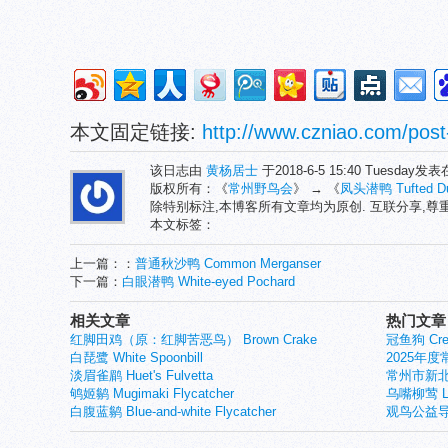
本文固定链接:
http://www.czniao.com/post
该日志由
黄杨居士
于2018-6-5 15:40 Tuesday发
版权所有：《
常州野鸟会
》 → 《
凤头潜鸭 Tufted D
除特别标注,本博客所有文章均为原创. 互联分享,
本文标签：
上一篇：：
普通秋沙鸭 Common Merganser
下一篇：
白眼潜鸭 White-eyed Pochard
相关文章
热门文章
红脚田鸡（原：红脚苦恶鸟） Brown Crake
冠鱼狗 Crest
白琵鹭 White Spoonbill
2025年
淡眉雀鹛 Huet's Fulvetta
常州市新北
鸲姬鹟 Mugimaki Flycatcher
乌嘴柳莺 Larg
白腹蓝鹟 Blue-and-white Flycatcher
观鸟公益导