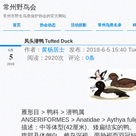
常州野鸟会
常州市野生鸟类保护协会的官方网站
首页
协会动态
活动掠影
常州鸟类名录
凤头潜鸭 Tufted Duck
作者：
黄杨居士
发布：2018-6-5 15:40 T
6月
5
阅读：2920次 评论：
0条
2018
雁形目 > 鸭科 > 潜鸭属
ANSERIFORMES > Anatidae > Aythya fuli
描述：中等体型(42厘米)、矮扁结实的鸭
腹部及体侧白。雌鸟深褐，两胁褐而羽冠