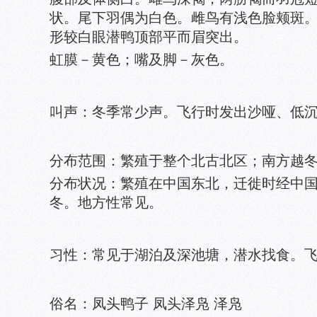
状。尾下羽偶为白色。雌鸟有浅色脸颊斑
形较白眼潜鸭顶部平而眉突出。
虹膜－黄色；嘴及脚－灰色。
叫声：冬季常少声。飞行时发出沙哑、低沉的kur-r
分布范围：繁殖于整个北古北区；南方越
分布状况：繁殖在中国东北，迁徙时经中
冬。地方性常见。
习性：常见于湖泊及深池塘，潜水找食。
俗名：凤头鸭子 凤头泽凫 泽凫