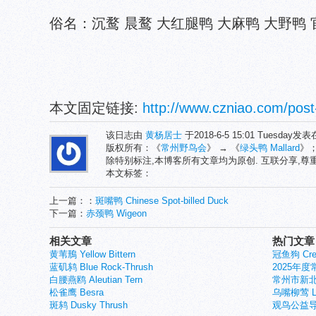
俗名：沉鹜 晨鹜 大红腿鸭 大麻鸭 大野鸭 
本文固定链接:
http://www.czniao.com/post
该日志由
黄杨居士
于2018-6-5 15:01 Tuesday发
版权所有：《
常州野鸟会
》 → 《
绿头鸭 Mallard
》
除特别标注,本博客所有文章均为原创. 互联分享,
本文标签：
上一篇：：
斑嘴鸭 Chinese Spot-billed Duck
下一篇：
赤颈鸭 Wigeon
相关文章
热门文章
黄苇鳽 Yellow Bittern
冠鱼狗 Crest
蓝矶鸫 Blue Rock-Thrush
2025年
白腰燕鸥 Aleutian Tern
常州市新北
松雀鹰 Besra
乌嘴柳莺 Larg
斑鸫 Dusky Thrush
观鸟公益导