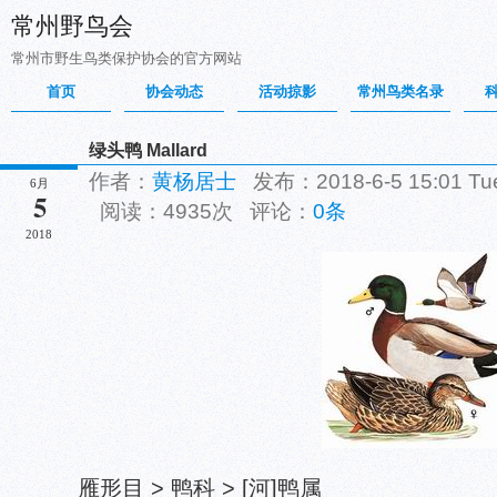
常州野鸟会
常州市野生鸟类保护协会的官方网站
首页
协会动态
活动掠影
常州鸟类名录
绿头鸭 Mallard
作者：
黄杨居士
发布：2018-6-5 15:01 T
6月
5
阅读：4935次 评论：
0条
2018
雁形目 > 鸭科 > [河]鸭属