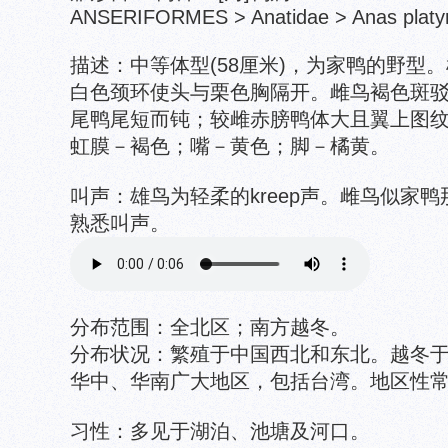
ANSERIFORMES > Anatidae > Anas platy
描述：中等体型(58厘米)，为家鸭的野型
白色颈环使头与栗色胸隔开。雌鸟褐色斑
尾鸭尾短而钝；较雌赤膀鸭体大且翼上图
虹膜－褐色；嘴－黄色；脚－橘黄。
叫声：雄鸟为轻柔的kreep声。雌鸟似家鸭那种qu
熟悉叫声。
分布范围：全北区；南方越冬。
分布状况：繁殖于中国西北和东北。越冬于
华中、华南广大地区，包括台湾。地区性
习性：多见于湖泊、池塘及河口。