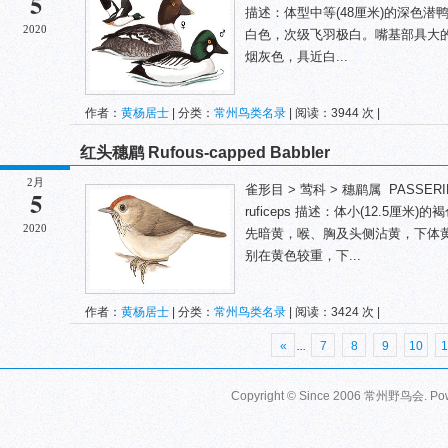
5
描述：体型中等(48厘米)的深色
2020
白色，次级飞羽极白。嘴基部具大
烟灰色，具近白...
作者：
黄杨居士
| 分类：
常州鸟类名录
| 阅读：3944 次 |
红头穗鹛 Rufous-capped Babbler
2月
雀形目 > 莺科 > 穗鹛属 PASSERIFORM
5
ruficeps 描述：体小(12.5
2020
先暗黄，喉、胸及头侧沾黄，下体
别在黄色较重，下...
作者：
黄杨居士
| 分类：
常州鸟类名录
| 阅读：3424 次 |
«
...
7
8
9
10
1
Copyright © Since 2006
常州野鸟会
. P