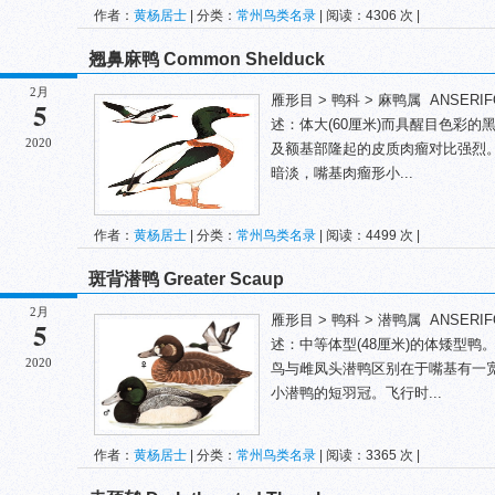
作者：
黄杨居士
| 分类：
常州鸟类名录
| 阅读：4306 次 |
翘鼻麻鸭 Common Shelduck
2月
雁形目 > 鸭科 > 麻鸭属 ANSERIFORME
5
述：体大(60厘米)而具醒目色彩
2020
及额基部隆起的皮质肉瘤对比强烈
暗淡，嘴基肉瘤形小...
作者：
黄杨居士
| 分类：
常州鸟类名录
| 阅读：4499 次 |
斑背潜鸭 Greater Scaup
2月
雁形目 > 鸭科 > 潜鸭属 ANSERIFORME
5
述：中等体型(48厘米)的体矮型
2020
鸟与雌凤头潜鸭区别在于嘴基有一
小潜鸭的短羽冠。飞行时...
作者：
黄杨居士
| 分类：
常州鸟类名录
| 阅读：3365 次 |