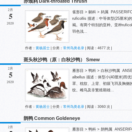
赤颈鸫 Dark-throated Thrush
2月
雀形目 > 鹟科 > 鸫属 PASSERIFORME
5
ruficollis 描述：中等体型(2
2020
褐。有两个特别的亚种。亚种rufic
羽色浅...
作者：
黄杨居士
| 分类：
常州鸟类名录
| 阅读：4677 次 |
斑头秋沙鸭（原：白秋沙鸭） Smew
2月
雁形目 > 鸭科 > 白秋沙鸭属 ANSERIFO
5
albellus 描述：体型小(40厘
2020
罩、枕纹、上背、初级飞羽及胸侧
纹。雌鸟及非繁殖期雄...
作者：
黄杨居士
| 分类：
常州鸟类名录
| 阅读：3060 次 |
鹊鸭 Common Goldeneye
2月
雁形目 > 鸭科 > 鹊鸭属 ANSERIFORME