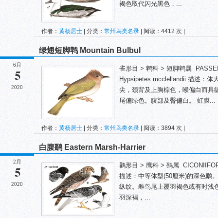
褐色取代闪光黑色，...
作者：
黄杨居士
| 分类：
常州鸟类名录
| 阅读：4412 次 |
绿翅短脚鹎 Mountain Bulbul
6月
雀形目 > 鹎科 > 短脚鹎属 PASSERIF
5
Hypsipetes mcclellandi
2020
尖，颈背及上胸棕色，喉偏白而具
尾偏绿色。腹部及臀偏白。 虹膜...
作者：
黄杨居士
| 分类：
常州鸟类名录
| 阅读：3894 次 |
白腹鹞 Eastern Marsh-Harrier
2月
鹳形目 > 鹰科 > 鹞属 CICONIIFORMES 
5
描述：中等体型(50厘米)的深色
2020
纵纹。雌鸟尾上覆羽褐色或有时浅
羽深褐，...