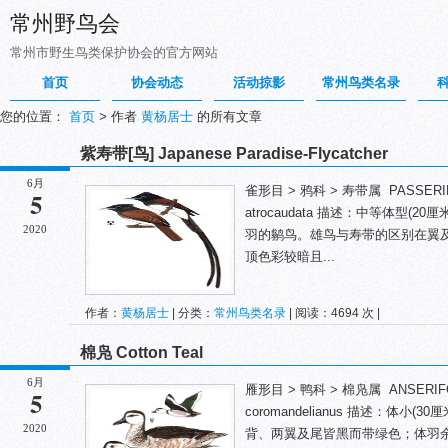
常州野鸟会
常州市野生鸟类保护协会的官方网站
首页
协会动态
活动掠影
常州鸟类名录
您的位置：
首页
>
作者
黄杨居士
的所有文章
紫寿带[鸟] Japanese Paradise-Flycatcher
6月
雀形目 > 鸦科 > 寿带属 PASSERIFORM
5
atrocaudata 描述：中等体型(
2020
羽的鹟鸟。雄鸟与寿带的区别在翼
顶色彩较暗且...
作者：
黄杨居士
| 分类：
常州鸟类名录
| 阅读：4694 次 |
棉凫 Cotton Teal
6月
雁形目 > 鸭科 > 棉凫属 ANSERIFORM
5
coromandelianus 描述：体
2020
背、两翼及尾皆黑而带绿色；体羽