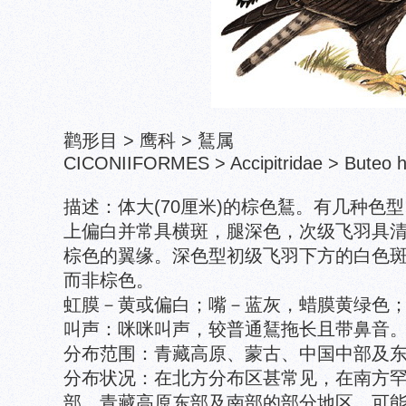
鹳形目 > 鹰科 > 鵟属
CICONIIFORMES > Accipitridae > Buteo h
描述：体大(70厘米)的棕色鵟。有几种色
上偏白并常具横斑，腿深色，次级飞羽具
棕色的翼缘。深色型初级飞羽下方的白色
而非棕色。
虹膜－黄或偏白；嘴－蓝灰，蜡膜黄绿色
叫声：咪咪叫声，较普通鵟拖长且带鼻音
分布范围：青藏高原、蒙古、中国中部及
分布状况：在北方分布区甚常见，在南方
部、青藏高原东部及南部的部分地区。可