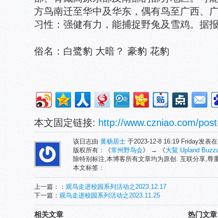
方鸟南迁至华中及华东，偶有鸟至广西、
习性：强健有力，能捕捉野兔及雪鸡。据
俗名：白鹭豹 大暗？ 豪豹 花豹
本文固定链接:
http://www.czniao.com/post
该日志由
黄杨居士
于2023-12-8 16:19 Friday发表
版权所有：《
常州野鸟会
》 → 《
大鵟 Upland Buzza
除特别标注,本博客所有文章均为原创. 互联分享,
本文标签：
上一篇：：
观鸟走进校园系列活动之2023.12.17
下一篇：
观鸟走进校园系列活动之2023.11.25
相关文章
热门文章