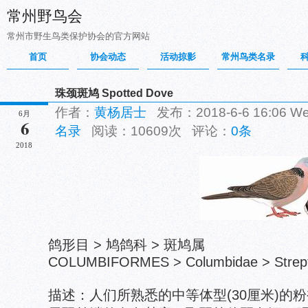
常州野鸟会
常州市野生鸟类保护协会的官方网站
首页
协会动态
活动掠影
常州鸟类名录
珠颈斑鸠 Spotted Dove
作者：
黄杨居士
发布：2018-6-6 16:06 
6月
6
名录
阅读：10609次 评论：
0条
2018
鸽形目 > 鸠鸽科 > 斑鸠属
COLUMBIFORMES > Columbidae > Strepto
描述：人们所熟悉的中等体型(30厘米)的