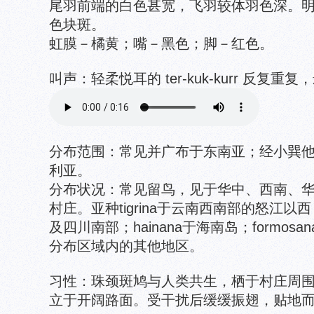
尾羽前端的白色甚宽，飞羽较体羽色深。
色块斑。
虹膜－橘黄；嘴－黑色；脚－红色。
叫声：轻柔悦耳的 ter-kuk-kurr 反复
分布范围：常见并广布于东南亚；经小巽
利亚。
分布状况：常见留鸟，见于华中、西南、
村庄。亚种tigrina于云南西南部的怒江以西；
及四川南部；hainana于海南岛；formo
分布区域内的其他地区。
习性：珠颈斑鸠与人类共生，栖于村庄周
立于开阔路面。受干扰后缓缓振翅，贴地