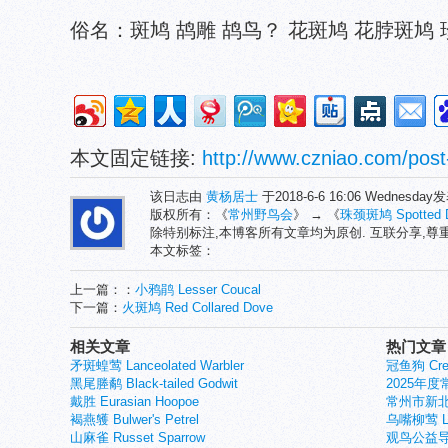
俗名：斑鸠 鸪雕 鸪鸟？ 花斑鸠 花脖斑鸠 
本文固定链接:
http://www.czniao.com/post
该日志由
黄杨居士
于2018-6-6 16:06 Wednesda
版权所有：《
常州野鸟会
》 → 《
珠颈斑鸠 Spotted 
除特别标注,本博客所有文章均为原创. 互联分享,
本文标签：
上一篇：：
小鸦鹃 Lesser Coucal
下一篇：
火斑鸠 Red Collared Dove
相关文章
热门文章
矛斑蝗莺 Lanceolated Warbler
冠鱼狗 Crest
黑尾塍鹬 Black-tailed Godwit
2025年
戴胜 Eurasian Hoopoe
常州市新北
褐燕鹱 Bulwer's Petrel
乌嘴柳莺 Larg
山麻雀 Russet Sparrow
观鸟公益导