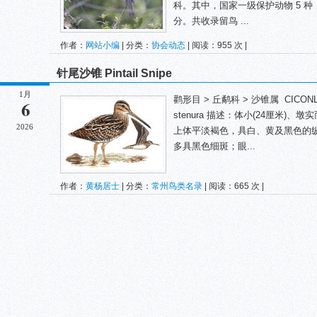
科。其中，国家一级保护动物 5 种
分。共收录留鸟 ...
作者：
网站小编
| 分类：
协会动态
| 阅读：955 次 |
针尾沙锥 Pintail Snipe
1月
鹳形目 > 丘鹬科 > 沙锥属 CICONLLFOR
6
stenura 描述：体小(24厘米
2026
上体平淡褐色，具白、黄及黑色的
多具黑色细斑；眼...
作者：
黄杨居士
| 分类：
常州鸟类名录
| 阅读：665 次 |