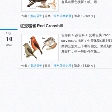
有几道黑色横斑；颏、喉...
作者：
黄杨居士
| 分类：
常州鸟类名录
| 阅读：2369 次 |
红交嘴雀 Red Crossbill
11月
雀形目 > 燕雀科 > 交嘴雀属 PASSERIFO
10
curvirostra 描述：中等体型(
2023
类的区别为上下嘴相侧交。繁殖期
及猩红，但一般比任何朱...
作者：
黄杨居士
| 分类：
常州鸟类名录
| 阅读：3330 次 |