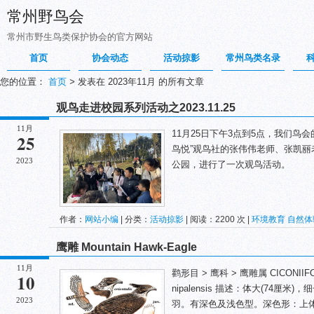
常州野鸟会
常州市野生鸟类保护协会的官方网站
首页
协会动态
活动掠影
常州鸟类名录
您的位置：
首页
>
发表在 2023年11月 的所有文章
观鸟走进校园系列活动之2023.11.25
11月
11月25日下午3点到5点，我们鸟
25
鸟悦”观鸟社的张伟伟老师、张凯
2023
公园，进行了一次观鸟活动。
作者：
网站小编
| 分类：
活动掠影
| 阅读：2200 次 |
环境教育
自然体
鹰雕 Mountain Hawk-Eagle
11月
鹳形目 > 鹰科 > 鹰雕属 CICONIIFORME
10
nipalensis 描述：体大(74
2023
羽。有深色及浅色型。深色形：上