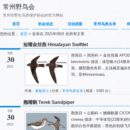
常州野鸟会
常州市野生鸟类保护协会的官方网站
首页
协会动态
活动掠影
常州鸟类名录
您的位置：
首页
>
发表在 2021年09月 的所有文章
短嘴金丝燕 Himalayan Swiftlet
9月
雨燕目 > 雨燕科 > 金丝燕属 APODIFORM
30
brevirostris 描述：体型略小
2021
形。腰部颜色有异，从浅褐至偏灰
羽。亚种innominata...
作者：
黄杨居士
| 分类：
常州鸟类名录
| 阅读：3385 次 |
翘嘴鹬 Terek Sandpiper
9月
鹳形目 > 丘鹬科 > 翘嘴鹬属 CICONLLF
30
cinerea 描述：中等体型(23
2021
黯的白色半截眉纹；黑色的初级飞