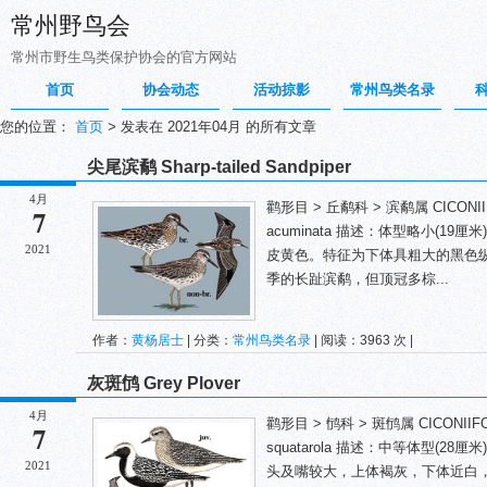
常州野鸟会
常州市野生鸟类保护协会的官方网站
首页
协会动态
活动掠影
常州鸟类名录
您的位置：
首页
>
发表在 2021年04月 的所有文章
尖尾滨鹬 Sharp-tailed Sandpiper
4月
鹳形目 > 丘鹬科 > 滨鹬属 CICONIIFORM
7
acuminata 描述：体型略小(1
2021
皮黄色。特征为下体具粗大的黑色
季的长趾滨鹬，但顶冠多棕...
作者：
黄杨居士
| 分类：
常州鸟类名录
| 阅读：3963 次 |
灰斑鸻 Grey Plover
4月
鹳形目 > 鸻科 > 斑鸻属 CICONIIFORMES
7
squatarola 描述：中等体型(
2021
头及嘴较大，上体褐灰，下体近白