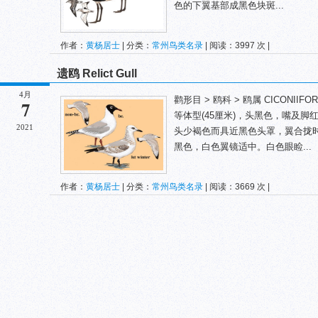
色的下翼基部成黑色块斑...
作者：
黄杨居士
| 分类：
常州鸟类名录
| 阅读：3997 次 |
遗鸥 Relict Gull
4月
鹳形目 > 鸥科 > 鸥属 CICONIIFORMES
7
等体型(45厘米)，头黑色，嘴及
2021
头少褐色而具近黑色头罩，翼合拢
黑色，白色翼镜适中。白色眼睑...
作者：
黄杨居士
| 分类：
常州鸟类名录
| 阅读：3669 次 |