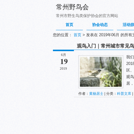
常州野鸟会
常州市野生鸟类保护协会的官方网站
首页
协会动态
活动
您的位置：
首页
>
发表在 2019年06月 的所有
观鸟入门｜常州城市常见鸟
6月
我们
19
20
2019
区、
观鸟
居，
作者：
黄杨居士
| 分类：
科普文库
|