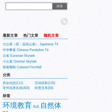
搜索
最新文章
热门文章
随机文章
大山雀（原：远东山雀） Japanese Tit
中华攀雀 Chinese Penduline Tit
云雀 Eurasian Skylark
小云雀 Oriental Skylark
领雀嘴鹎 Collared Finchbill
分类
协会动态(111)
活动掠影(110)
常州鸟类名录(403)
科普文库(50)
标签
环境教育
自然体
鸟讯