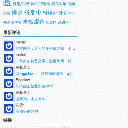
验
自然军校
特讯
望远镜
观鸟大年
活动
省常中
辨识
钟楼外国语
公告
常州
自然观察
外国语学校
新北区
武进区
最新评论
rushell:
非常同意，最大的爱是放之归于山林。
rushell:
非常好的科普文章，贴近常州，贴近生活！
黄杨居士:
@Eggclaw：可以加我的微信：qif...
Eggclaw:
能不能去新北实验中学
黄杨居士:
@花痴：本人更帅。
花痴:
客服头像好帅
链接