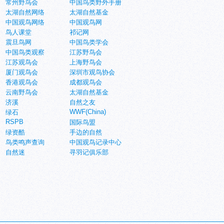
常州野鸟会
中国鸟类野外手册
太湖自然网络
太湖自然基金
中国观鸟网络
中国观鸟网
鸟人课堂
祁记网
震旦鸟网
中国鸟类学会
中国鸟类观察
江苏野鸟会
江苏观鸟会
上海野鸟会
厦门观鸟会
深圳市观鸟协会
香港观鸟会
成都观鸟会
云南野鸟会
太湖自然基金
济溪
自然之友
WWF(China)
绿石
RSPB
国际鸟盟
绿资酷
手边的自然
鸟类鸣声查询
中国观鸟记录中心
自然迷
寻羽记俱乐部