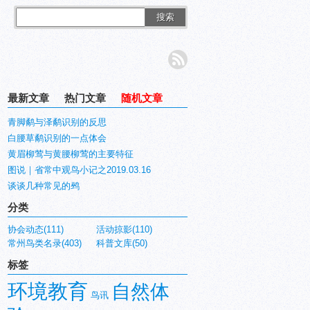
搜索
最新文章
热门文章
随机文章
青脚鹬与泽鹬识别的反思
白腰草鹬识别的一点体会
黄眉柳莺与黄腰柳莺的主要特征
图说｜省常中观鸟小记之2019.03.16
谈谈几种常见的鹀
分类
协会动态(111)
活动掠影(110)
常州鸟类名录(403)
科普文库(50)
标签
环境教育
自然体
鸟讯