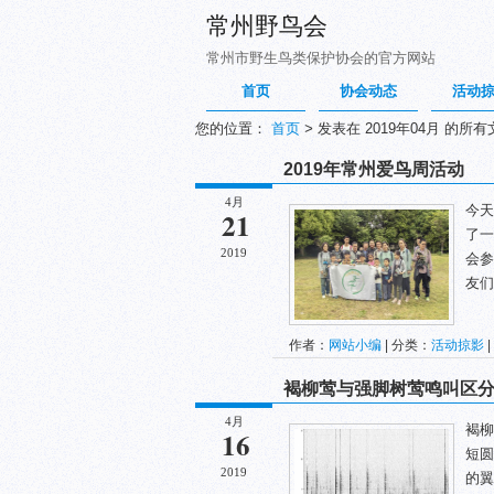
常州野鸟会
常州市野生鸟类保护协会的官方网站
首页
协会动态
活动
您的位置：
首页
>
发表在 2019年04月 的所有
2019年常州爱鸟周活动
4月
今天
21
了一
2019
会参
友们
作者：
网站小编
| 分类：
活动掠影
|
褐柳莺与强脚树莺鸣叫区
4月
褐柳
16
短圆
2019
的翼