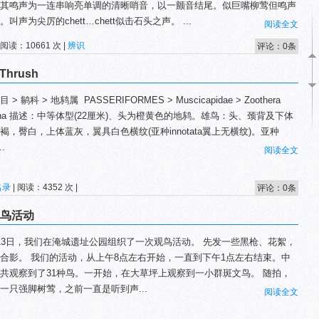
其鸣声为一连串响亮单调的清晰哨音，以一颤音结尾。似巨嘴柳莺但鸣声
。叫声为尖厉的chett…chett似击石头之声。 ...
阅读全文
 阅读：10661 次 |
辨识
评论：0条
Thrush
 > 鹟科 > 地鸫属 PASSERIFORMES > Muscicapidae > Zoothera
trina 描述：中等体型(22厘米)、头为橙黄色的地鸫。雄鸟：头、颈背及下体
褐，臀白，上体蓝灰，翼具白色横纹(亚种innotata翼上无横纹)。亚种
..
阅读全文
名录
| 阅读：4352 次 |
评论：0条
观鸟活动
13日，我们在淹城遗址公园组织了一次观鸟活动。 先发一些黑枪、花絮，
合影。 我们的活动，从上午8点左右开始，一直到下午1点左右结束。中
共观察到了31种鸟。一开始，在大草坪上观察到一小群斑文鸟。 随拍，
一只强脚树莺，之前一直是听到声...
阅读全文