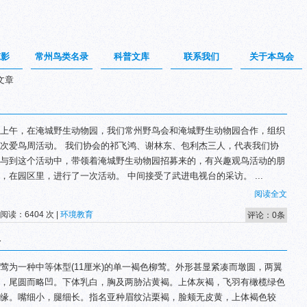
掠影
常州鸟类名录
科普文库
联系我们
关于本鸟会
文章
上午，在淹城野生动物园，我们常州野鸟会和淹城野生动物园合作，组织
次爱鸟周活动。 我们协会的祁飞鸿、谢林东、包利杰三人，代表我们协
与到这个活动中，带领着淹城野生动物园招募来的，有兴趣观鸟活动的朋
，在园区里，进行了一次活动。 中间接受了武进电视台的采访。 ...
阅读全文
 阅读：6404 次 |
环境教育
评论：0条
分
莺为一种中等体型(11厘米)的单一褐色柳莺。外形甚显紧凑而墩圆，两翼
，尾圆而略凹。下体乳白，胸及两胁沾黄褐。上体灰褐，飞羽有橄榄绿色
缘。嘴细小，腿细长。指名亚种眉纹沾栗褐，脸颊无皮黄，上体褐色较