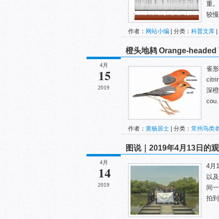
重。
较慢
作者：
网站小编
| 分类：
科普文库
|
橙头地鸫 Orange-headed 
4月
雀形目
15
ci
2019
深橙
cou.
作者：
黄杨居士
| 分类：
常州鸟类
图说｜2019年4月13日的
4月
4月
14
以及
2019
间一
拍到