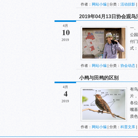
作者：
网站小编
| 分类：
活动掠影
|
2019年04月13日协会观
4月
一、
10
公园
2019
付门
式：
作者：
网站小编
| 分类：
协会动态
|
小鹀与田鹀的区别
4月
有鸟
4
片，
2019
各
嘴基
质色
作者：
网站小编
| 分类：
科普文库
|