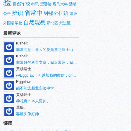
验
自然军校
特讯
望远镜
观鸟大年
活动
省常中
辨识
钟楼外国语
公告
常州
自然观察
外国语学校
新北区
武进区
最新评论
rushell:
非常同意，最大的爱是放之归于山林。
rushell:
非常好的科普文章，贴近常州，贴近生活！
黄杨居士:
@Eggclaw：可以加我的微信：qif...
Eggclaw:
能不能去新北实验中学
黄杨居士:
@花痴：本人更帅。
花痴:
客服头像好帅
链接