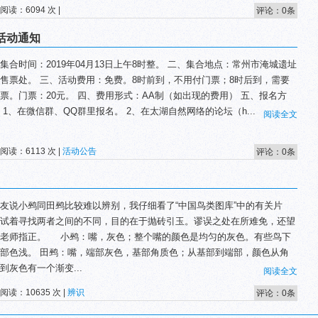
 阅读：6094 次 |
评论：0条
鸟活动通知
集合时间：2019年04月13日上午8时整。 二、集合地点：常州市淹城遗址
售票处。 三、活动费用：免费。8时前到，不用付门票；8时后到，需要
票。门票：20元。 四、费用形式：AA制（如出现的费用） 五、报名方
 1、在微信群、QQ群里报名。 2、在太湖自然网络的论坛（h...
阅读全文
 阅读：6113 次 |
活动公告
评论：0条
友说小鹀同田鹀比较难以辨别，我仔细看了“中国鸟类图库”中的有关片
试着寻找两者之间的不同，目的在于抛砖引玉。谬误之处在所难免，还望
位老师指正。 小鹀：嘴，灰色；整个嘴的颜色是均匀的灰色。有些鸟下
部色浅。 田鹀：嘴，端部灰色，基部角质色；从基部到端部，颜色从角
到灰色有一个渐变...
阅读全文
 阅读：10635 次 |
辨识
评论：0条