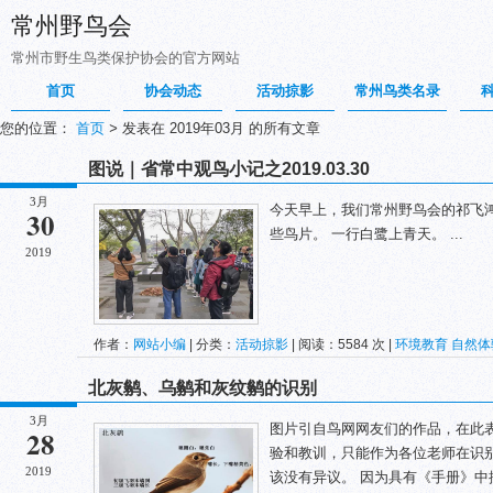
常州野鸟会
常州市野生鸟类保护协会的官方网站
首页
协会动态
活动掠影
常州鸟类名录
您的位置：
首页
>
发表在 2019年03月 的所有文章
图说｜省常中观鸟小记之2019.03.30
3月
今天早上，我们常州野鸟会的祁飞
30
些鸟片。 一行白鹭上青天。 ...
2019
作者：
网站小编
| 分类：
活动掠影
| 阅读：5584 次 |
环境教育
自然体
北灰鹟、乌鹟和灰纹鹟的识别
3月
图片引自鸟网网友们的作品，在此
28
验和教训，只能作为各位老师在识别
2019
该没有异议。 因为具有《手册》