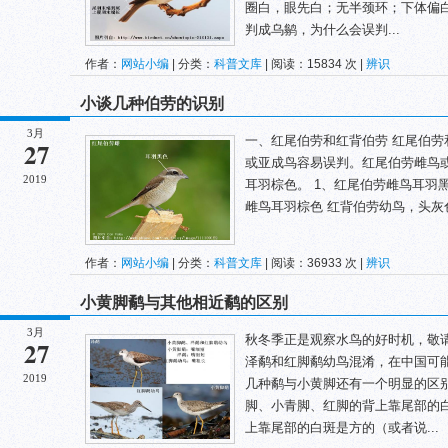
圈白，眼先白；无半颈环；下体偏白
判成乌鹟，为什么会误判...
作者：
网站小编
| 分类：
科普文库
| 阅读：15834 次 |
辨识
小谈几种伯劳的识别
3月
一、红尾伯劳和红背伯劳 红尾伯
27
或亚成鸟容易误判。红尾伯劳雌鸟
2019
耳羽棕色。 1、红尾伯劳雌鸟耳羽
雌鸟耳羽棕色 红背伯劳幼鸟，头灰色
作者：
网站小编
| 分类：
科普文库
| 阅读：36933 次 |
辨识
小黄脚鹬与其他相近鹬的区别
3月
秋冬季正是观察水鸟的好时机，敬
27
泽鹬和红脚鹬幼鸟混淆，在中国可能
2019
几种鹬与小黄脚还有一个明显的区
脚、小青脚、红脚的背上靠尾部的
上靠尾部的白斑是方的（或者说...