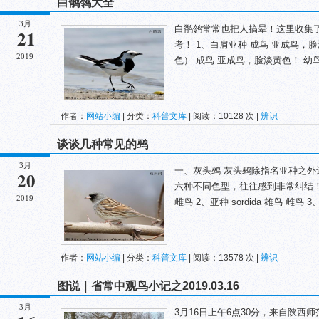
白鹡鸰大全
3月
白鹡鸰常常也把人搞晕！这里收集
21
考！ 1、白肩亚种 成鸟 亚成鸟，
2019
色） 成鸟 亚成鸟，脸淡黄色！ 幼鸟 
作者：
网站小编
| 分类：
科普文库
| 阅读：10128 次 |
辨识
谈谈几种常见的鹀
3月
一、灰头鹀 灰头鹀除指名亚种之
20
六种不同色型，往往感到非常纠结！ 1、
2019
雌鸟 2、亚种 sordida 雄鸟 雌鸟 3、
作者：
网站小编
| 分类：
科普文库
| 阅读：13578 次 |
辨识
图说｜省常中观鸟小记之2019.03.16
3月
3月16日上午6点30分，来自陕