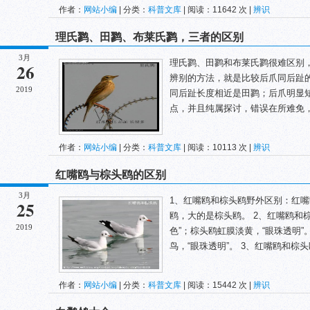
作者：
网站小编
| 分类：
科普文库
| 阅读：11642 次 |
辨识
理氏鹨、田鹨、布莱氏鹨，三者的区别
3月
理氏鹨、田鹨和布莱氏鹨很难区别
26
辨别的方法，就是比较后爪同后趾
2019
同后趾长度相近是田鹨；后爪明显
点，并且纯属探讨，错误在所难免，
作者：
网站小编
| 分类：
科普文库
| 阅读：10113 次 |
辨识
红嘴鸥与棕头鸥的区别
3月
1、红嘴鸥和棕头鸥野外区别：红嘴
25
鸥，大的是棕头鸥。 2、红嘴鸥和
2019
色”；棕头鸥虹膜淡黄，“眼珠透明”
鸟，“眼珠透明”。 3、红嘴鸥和棕头
作者：
网站小编
| 分类：
科普文库
| 阅读：15442 次 |
辨识