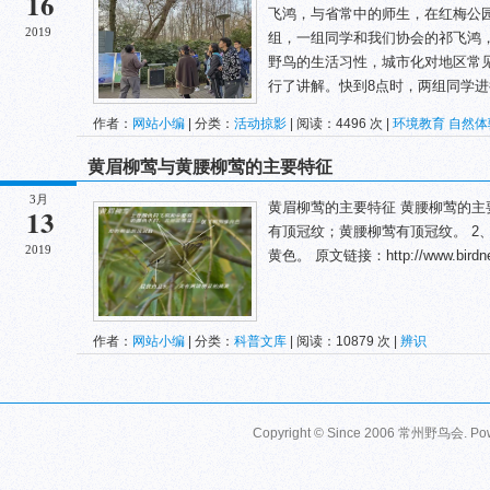
16
飞鸿，与省常中的师生，在红梅公
2019
组，一组同学和我们协会的祁飞鸿
野鸟的生活习性，城市化对地区常
行了讲解。快到8点时，两组同学进行对
作者：
网站小编
| 分类：
活动掠影
| 阅读：4496 次 |
环境教育
自然体
黄眉柳莺与黄腰柳莺的主要特征
3月
黄眉柳莺的主要特征 黄腰柳莺的主
13
有顶冠纹；黄腰柳莺有顶冠纹。 2
2019
黄色。 原文链接：http://www.birdnet.c
作者：
网站小编
| 分类：
科普文库
| 阅读：10879 次 |
辨识
Copyright © Since 2006
常州野鸟会
. P