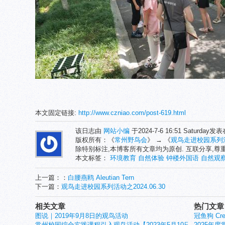
本文固定链接:
http://www.czniao.com/post-619.html
该日志由
网站小编
于2024-7-6 16:51 Saturday发
版权所有：《
常州野鸟会
》 → 《
观鸟走进校园系列活动
除特别标注,本博客所有文章均为原创. 互联分享,
本文标签：
环境教育
自然体验
钟楼外国语
自然观
上一篇：：
白腰燕鸥 Aleutian Tern
下一篇：
观鸟走进校园系列活动之2024.06.30
相关文章
热门文章
图说｜2019年9月8日的观鸟活动
冠鱼狗 Crest
常州校园综合实践课程引入观鸟活动【2023年5月10日活动小记】
2025年