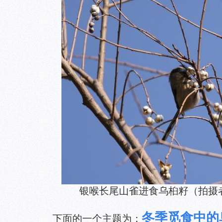
银喉长尾山雀进食乌桕籽（拍摄
冬季觅食中的
下面的一个主题为：