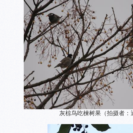
灰椋鸟吃楝树果（拍摄者：