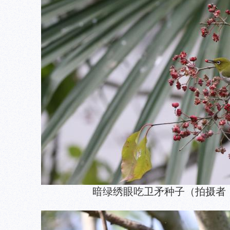
暗绿绣眼吃卫矛种子（拍摄者