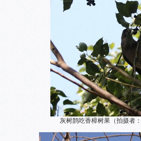
灰树鹊吃香樟树果（拍摄者