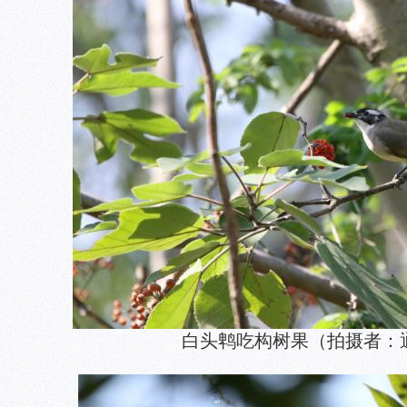
白头鹎吃构树果（拍摄者：