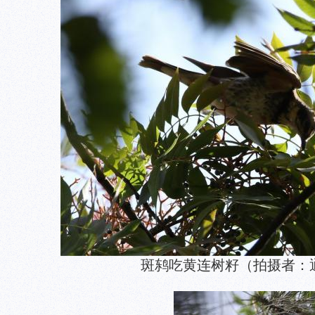
斑鸫吃黄连树籽（拍摄者：