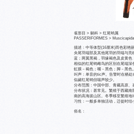
雀形目 > 鹟科 > 红尾鸲属
PASSERIFORMES > Muscicapidae >
描述：中等体型(16厘米)而色彩艳
央尾羽端部及其他尾羽的羽端与亮
蓝；两翼黑褐，羽缘褐色及皮黄色
相似的红尾鸲雌鸟的区别在尾端深
虹膜－褐色；嘴－黑色；脚－黑色
叫声：单音的tic声。告警时在栖处或飞
似赭红尾鸲但喘声较少。
分布范围：中国中部、青藏高原、
分布状况：甚常见。繁殖于西藏南
南的高海拔山区。冬季移至繁殖地
习性：一般多单独活动，迁徙时结
俗名：